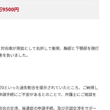
万9500円
、対向車が突如として右折して衝突、胸部と下顎部を強打
害を負いました。
方70といった過失割合を提示されていたところ、ご納得し
申請手続にご不安があるとのことで、弁護士にご相談を
割合の交渉、後遺症の申請手続、及び示談交渉をサポー