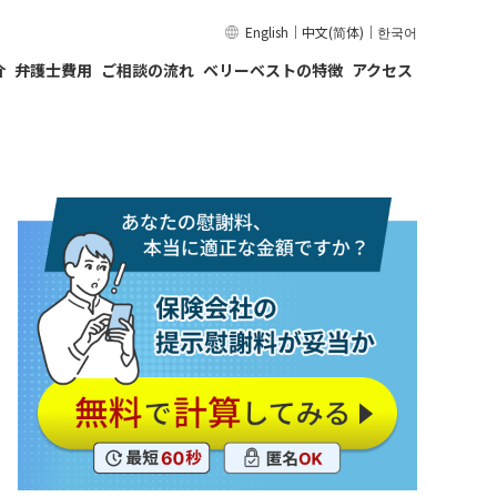
English
｜
中文(简体)
｜
한국어
介
弁護士費用
ご相談の流れ
ベリーベストの特徴
アクセス