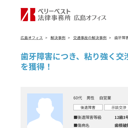
広島オフィス
解決事例
交通事故の解決事例
歯牙障
歯牙障害につき、粘り強く交
を獲得！
60代
男性
自営業
後遺障害
示談交渉
■後遺障害等級
12級3
■傷病名
歯根破