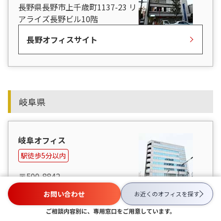
長野県長野市上千歳町1137-23 リ
アライズ長野ビル10階
長野オフィスサイト
岐阜県
岐阜オフィス
駅徒歩5分以内
〒500-8842
岐阜県岐阜市金町8丁目1 フロン
お問い合わせ
お近くのオフィスを
探す
ティア丸杉ビル 4階
ご相談内容別に、専用窓口をご用意しています。
岐阜オフィスサイト