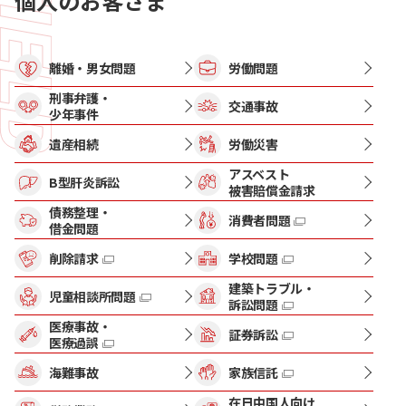
個人のお客さま
離婚・男女問題
労働問題
刑事弁護・
交通事故
少年事件
遺産相続
労働災害
アスベスト
B型肝炎訴訟
被害賠償金請求
債務整理・
消費者問題
借金問題
削除請求
学校問題
建築トラブル・
児童相談所問題
訴訟問題
医療事故・
証券訴訟
医療過誤
海難事故
家族信託
在日中国人向け