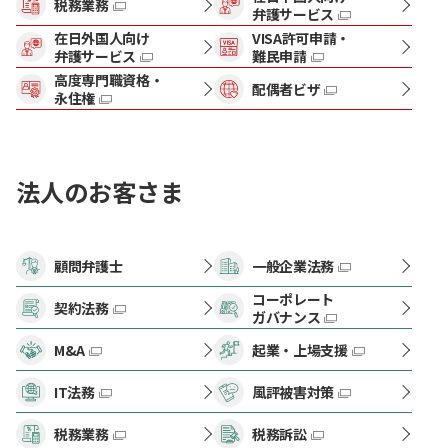
税務業務
弁護サービス
在日外国人向け
VISA許可申請・
弁護サービス
難民申請
高度専門職資格・
配偶者ビザ
永住権
法人のお客さま
顧問弁護士
一般企業法務
コーポレート
契約法務
ガバナンス
M&A
起業・上場支援
IT法務
風評被害対策
税務業務
税務訴訟