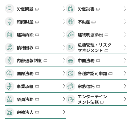
労働問題
労働災害
知的財産
不動産
建築訴訟
建物明渡訴訟
危機管理・リスク
債権回収
マネジメント
内部通報制度
中国法務
国際法務
各種許認可申請
事業承継
家族信託
エンターテイン
議員法務
メント法務
宗教法人