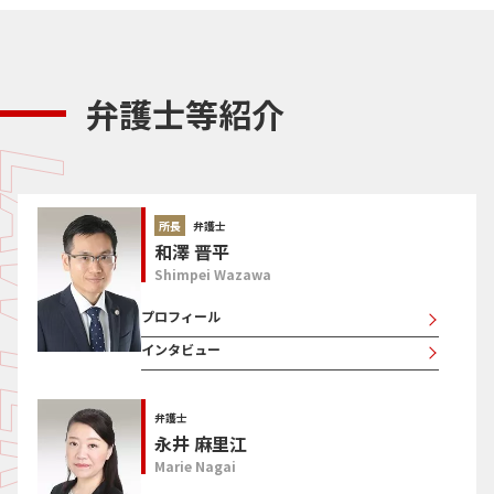
弁護士等紹介
所長
弁護士
和澤 晋平
Shimpei Wazawa
プロフィール
インタビュー
弁護士
永井 麻里江
Marie Nagai