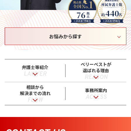
440
76
※2026年7月現在
※2026年4月現在
お悩みから探す
ベリーベストが
弁護士等紹介
選ばれる理由
LAWYER
REASON
相談から
事務所案内
解決までの流れ
ACCESS
FLOW