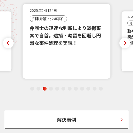
2025年04月24日
20
刑事弁護・少年事件
労
弁護士の迅速な判断により盗撮事
勤
案で自首。逮捕・勾留を回避し円
突
滑な事件処理を実現！
を
解決事例