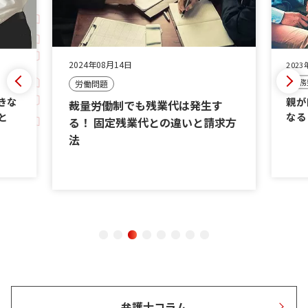
2024年08月14日
2023
債務
労働問題
きな
親が
裁量労働制でも残業代は発生す
と
なる
る！ 固定残業代との違いと請求方
法
弁護士コラム