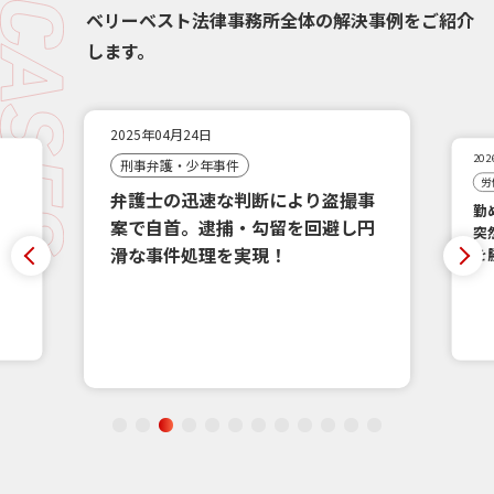
ベリーベスト法律事務所全体の解決事例をご紹介
します。
2025年04月24日
20
刑事弁護・少年事件
労
弁護士の迅速な判断により盗撮事
勤
案で自首。逮捕・勾留を回避し円
突
滑な事件処理を実現！
を