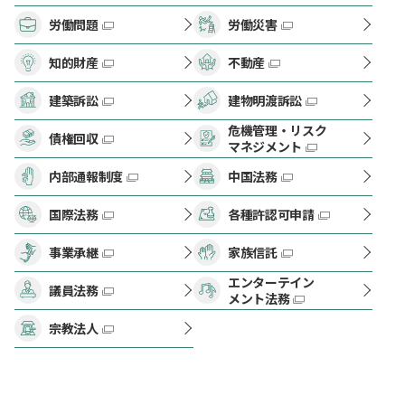
労働問題
労働災害
知的財産
不動産
建築訴訟
建物明渡訴訟
危機管理・リスク
債権回収
マネジメント
内部通報制度
中国法務
国際法務
各種許認可申請
事業承継
家族信託
エンターテイン
議員法務
メント法務
宗教法人