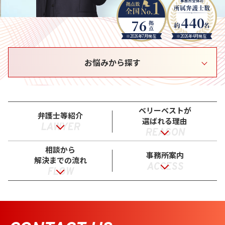
440
76
※2026年7月現在
※2026年4月現在
お悩みから探す
ベリーベストが
弁護士等紹介
選ばれる理由
LAWYER
REASON
相談から
事務所案内
解決までの流れ
ACCESS
FLOW