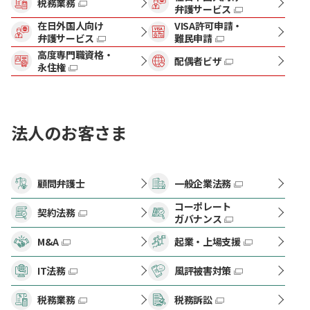
税務業務
弁護サービス
在日外国人向け
VISA許可申請・
弁護サービス
難民申請
高度専門職資格・
配偶者ビザ
永住権
法人のお客さま
顧問弁護士
一般企業法務
コーポレート
契約法務
ガバナンス
M&A
起業・上場支援
IT法務
風評被害対策
税務業務
税務訴訟