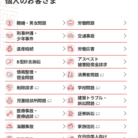
個人のお客さま
離婚・男女問題
労働問題
刑事弁護・
交通事故
少年事件
遺産相続
労働災害
アスベスト
B型肝炎訴訟
被害賠償金請求
債務整理・
消費者問題
借金問題
削除請求
学校問題
建築トラブル・
児童相談所問題
訴訟問題
医療事故・
証券訴訟
医療過誤
海難事故
家族信託
在日中国人向け