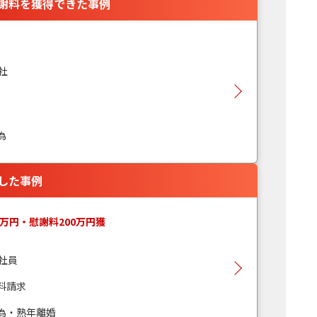
謝料を獲得できた事例
社
為
した事例
0万円・慰謝料200万円獲
社員
料請求
為・熟年離婚