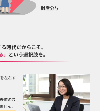
する時代だからこそ、
る」
という選択肢を。
を左右す
後悔の残
ません。