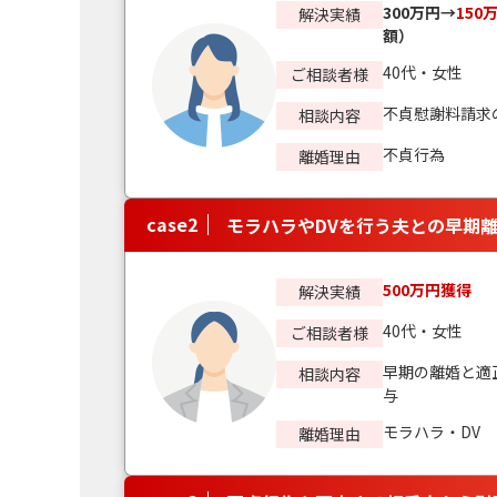
300万円→
150
解決実績
額）
40代・女性
ご相談者様
不貞慰謝料請求
相談内容
不貞行為
離婚理由
case
2
モラハラやDVを行う夫との早期
500万円獲得
解決実績
40代・女性
ご相談者様
早期の離婚と適
相談内容
与
モラハラ・DV
離婚理由