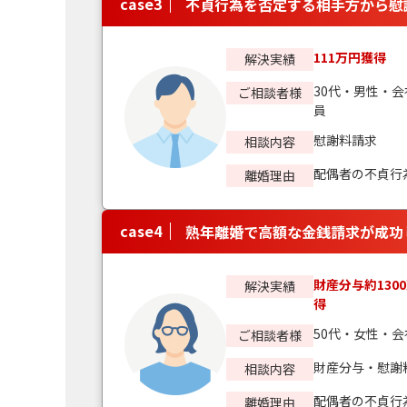
case
3
不貞行為を否定する相手方から慰
111万円獲得
解決実績
30代・男性・会
ご相談者様
員
慰謝料請求
相談内容
配偶者の不貞行
離婚理由
case
4
熟年離婚で高額な金銭請求が成功
財産分与約130
解決実績
得
50代・女性・会
ご相談者様
財産分与・慰謝
相談内容
配偶者の不貞行
離婚理由