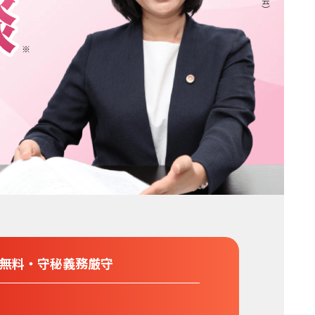
分無料
・
守秘義務厳守