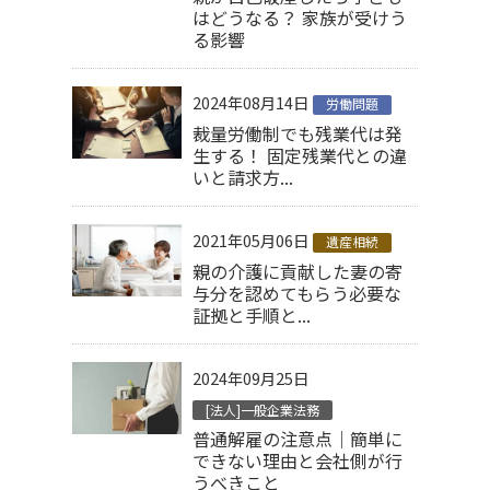
はどうなる？ 家族が受けう
る影響
2024年08月14日
労働問題
裁量労働制でも残業代は発
生する！ 固定残業代との違
いと請求方...
2021年05月06日
遺産相続
親の介護に貢献した妻の寄
与分を認めてもらう必要な
証拠と手順と...
2024年09月25日
[法人]一般企業法務
普通解雇の注意点｜簡単に
できない理由と会社側が行
うべきこと