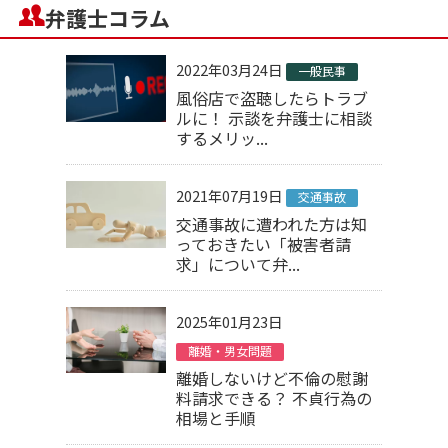
弁護士コラム
2022年03月24日
一般民事
風俗店で盗聴したらトラブ
ルに！ 示談を弁護士に相談
するメリッ...
2021年07月19日
交通事故
交通事故に遭われた方は知
っておきたい「被害者請
求」について弁...
2025年01月23日
離婚・男女問題
離婚しないけど不倫の慰謝
料請求できる？ 不貞行為の
相場と手順