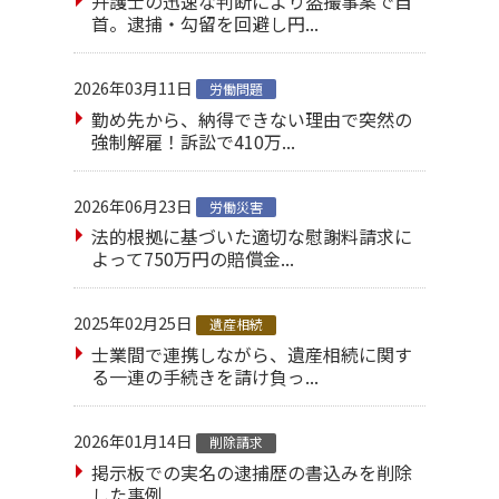
弁護士の迅速な判断により盗撮事案で自
首。逮捕・勾留を回避し円...
2026年03月11日
労働問題
勤め先から、納得できない理由で突然の
強制解雇！訴訟で410万...
2026年06月23日
労働災害
法的根拠に基づいた適切な慰謝料請求に
よって750万円の賠償金...
2025年02月25日
遺産相続
士業間で連携しながら、遺産相続に関す
る一連の手続きを請け負っ...
2026年01月14日
削除請求
掲示板での実名の逮捕歴の書込みを削除
した事例