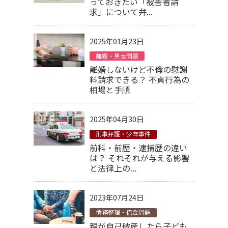
っておきたい「被害者請
求」について弁...
2025年01月23日
離婚・男女問題
離婚しないけど不倫の慰謝
料請求できる？ 不貞行為の
相場と手順
2025年04月30日
刑事弁護・少年事件
前科・前歴・逮捕歴の違い
は？ それぞれが与える影響
と法律上の...
2023年07月24日
債務整理・借金問題
親が自己破産したら子ども