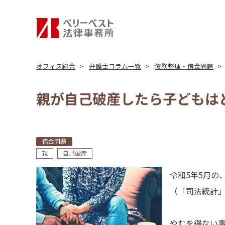
オフィス総合
弁護士コラム一覧
債務整理・借金問題
親が自己破産したら子どもは
借金問題
親
自己破産
令和5年5月の
（「司法統計」
やむを得ない