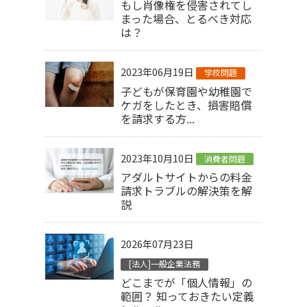
もし肖像権を侵害されてし
まった場合、とるべき対応
は？
2023年06月19日
学校問題
子どもが保育園や幼稚園で
ケガをしたとき、損害賠償
を請求する方...
2023年10月10日
消費者問題
アダルトサイトからの料金
請求トラブルの解決策を解
説
2026年07月23日
[法人]一般企業法務
どこまでが「個人情報」の
範囲？ 知っておきたい定義