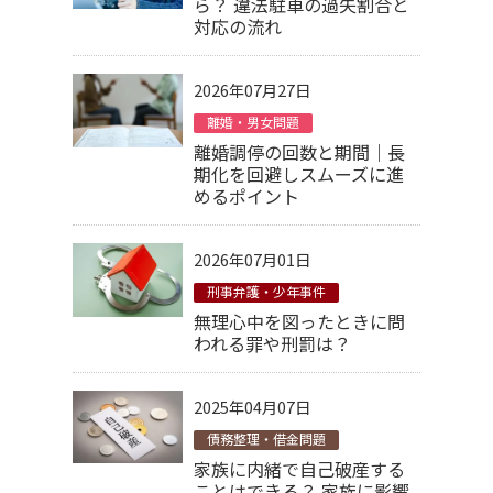
ら？ 違法駐車の過失割合と
対応の流れ
2026年07月27日
離婚・男女問題
離婚調停の回数と期間｜長
期化を回避しスムーズに進
めるポイント
2026年07月01日
刑事弁護・少年事件
無理心中を図ったときに問
われる罪や刑罰は？
2025年04月07日
債務整理・借金問題
家族に内緒で自己破産する
ことはできる？ 家族に影響