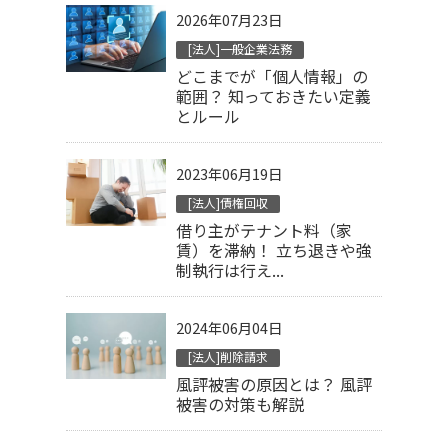
2026年07月23日
[法人]一般企業法務
どこまでが「個人情報」の
範囲？ 知っておきたい定義
とルール
2023年06月19日
[法人]債権回収
借り主がテナント料（家
賃）を滞納！ 立ち退きや強
制執行は行え...
2024年06月04日
[法人]削除請求
風評被害の原因とは？ 風評
被害の対策も解説