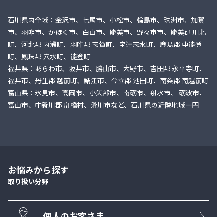
石川県内全域：金沢市、七尾市、小松市、輪島市、珠洲市、加賀
市、羽咋市、かほく市、白山市、能美市、野々市市、能美郡 川北
町、河北郡 内灘町、羽咋郡 志賀町、宝達志水町、鹿島郡 中能登
町、鳳珠郡 穴水町、能登町
福井県：あらわ市、坂井市、勝山市、大野市、吉田郡 永平寺町、
福井市、丹生郡 越前町、鯖江市、今立郡 池田町、南条郡 南越前町
富山県：氷見市、高岡市、小矢部市、南砺市、射水市、 砺波市、
富山市、中新川郡 舟橋村、滑川市など、石川県の近隣地域一円
お悩みから探す
取り扱い分野
個人のお客さま