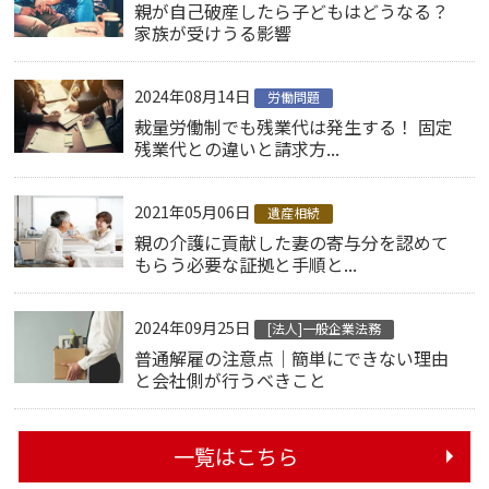
親が自己破産したら子どもはどうなる？
家族が受けうる影響
2024年08月14日
労働問題
裁量労働制でも残業代は発生する！ 固定
残業代との違いと請求方...
2021年05月06日
遺産相続
親の介護に貢献した妻の寄与分を認めて
もらう必要な証拠と手順と...
2024年09月25日
[法人]一般企業法務
普通解雇の注意点｜簡単にできない理由
と会社側が行うべきこと
一覧はこちら