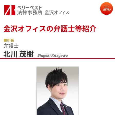
MENU
金沢オフィスの弁護士等紹介
所長
弁護士
北川 茂樹
Shigeki Kitagawa