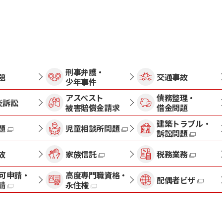
刑事弁護・
題
交通事故
少年事件
アスベスト
債務整理・
炎訴訟
被害賠償金請求
借金問題
建築トラブル・
題
児童相談所問題
訴訟問題
故
家族信託
税務業務
許可申請・
高度専門職資格・
配偶者ビザ
請
永住権