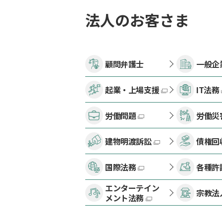
法人のお客さま
顧問弁護士
一般企
起業・上場支援
IT法務
労働問題
労働災
建物明渡訴訟
債権回
国際法務
各種許
エンターテイン
宗教法
メント法務