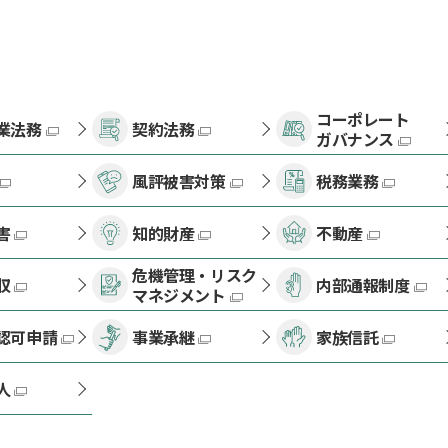
コーポレート
業法務
契約法務
ガバナンス
風評被害対策
税務業務
害
知的財産
不動産
危機管理・リスク
収
内部通報制度
マネジメント
認可申請
事業承継
家族信託
人