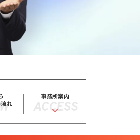
ら
事務所案内
の流れ
ACCESS
OW