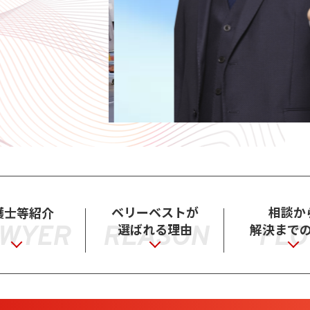
ベリーベストが
相談か
護士等紹介
選ばれる理由
解決まで
WYER
REASON
FL