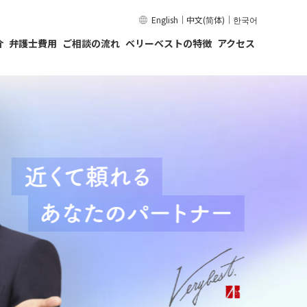
English
｜
中文(简体)
｜
한국어
介
弁護士費用
ご相談の流れ
ベリーベストの特徴
アクセス