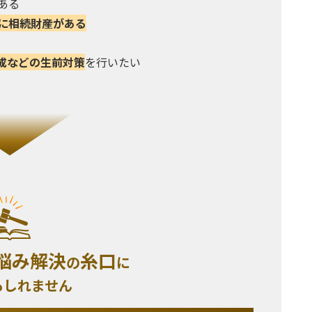
ある
に相続財産がある
成などの生前対策
を行いたい
悩み解決
糸口
の
に
もしれません