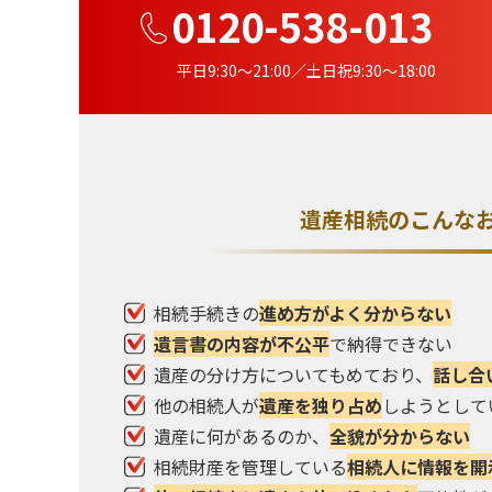
0120-538-013
平日9:30〜21:00／土日祝9:30〜18:00
遺産相続のこんな
相続手続きの
進め方がよく分からない
遺言書の内容が不公平
で納得できない
遺産の分け方についてもめており、
話し合
他の相続人が
遺産を独り占め
しようとして
遺産に何があるのか、
全貌が分からない
相続財産を管理している
相続人に情報を開