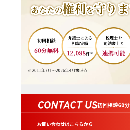
弁護士による
税理士や
初回相談
相談実績
司法書士と
60分無料
12,088
連携可能
※
件
※2011年7月～2026年4月末時点
CONTACT US
初回相談60
お問い合わせはこちらから