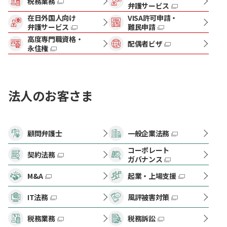
税務業務
弁護サービス
在日外国人向け
VISA許可申請・
弁護サービス
難民申請
高度専門職資格・
配偶者ビザ
永住権
法人のお客さま
顧問弁護士
一般企業法務
コーポレート
契約法務
ガバナンス
M&A
起業・上場支援
IT法務
風評被害対策
税務業務
税務訴訟