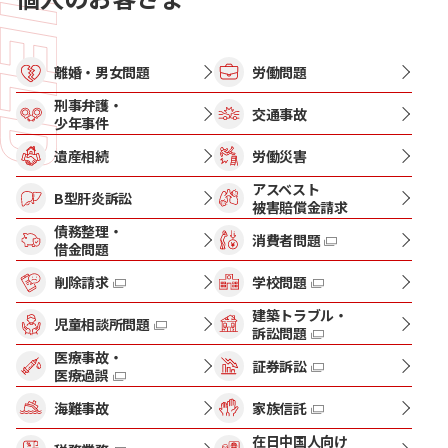
離婚・男女問題
労働問題
刑事弁護・
交通事故
少年事件
遺産相続
労働災害
アスベスト
B型肝炎訴訟
被害賠償金請求
債務整理・
消費者問題
借金問題
削除請求
学校問題
建築トラブル・
児童相談所問題
訴訟問題
医療事故・
証券訴訟
医療過誤
海難事故
家族信託
在日中国人向け