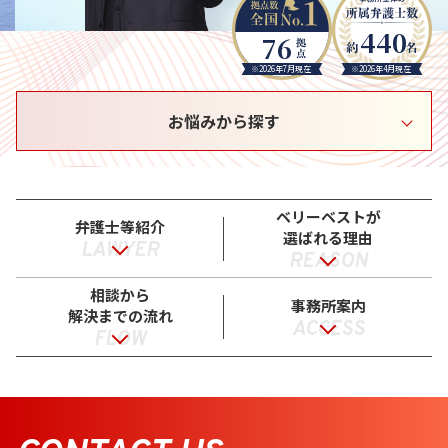
440
76
※2026年7月現在
※2026年4月現在
お悩みから探す
ベリーベストが
弁護士等紹介
選ばれる理由
LAWYER
REASON
相談から
事務所案内
解決までの流れ
ACCESS
FLOW