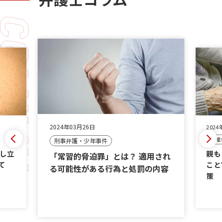
2024年03月26日
2024
遺産
刑事弁護・少年事件
申し立
親も
「常習的脅迫罪」とは？ 適用され
て
こと
る可能性がある行為と処罰の内容
策