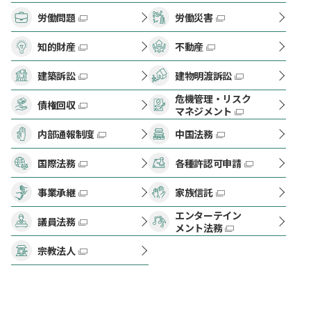
労働問題
労働災害
知的財産
不動産
建築訴訟
建物明渡訴訟
危機管理・リスク
債権回収
マネジメント
内部通報制度
中国法務
国際法務
各種許認可申請
事業承継
家族信託
エンターテイン
議員法務
メント法務
宗教法人