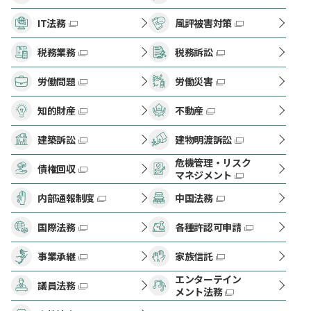
IT法務
風評被害対策
税務業務
税務訴訟
労働問題
労働災害
知的財産
不動産
建築訴訟
建物明渡訴訟
危機管理・リスク
債権回収
マネジメント
内部通報制度
中国法務
国際法務
各種許認可申請
事業承継
家族信託
エンターテイン
議員法務
メント法務