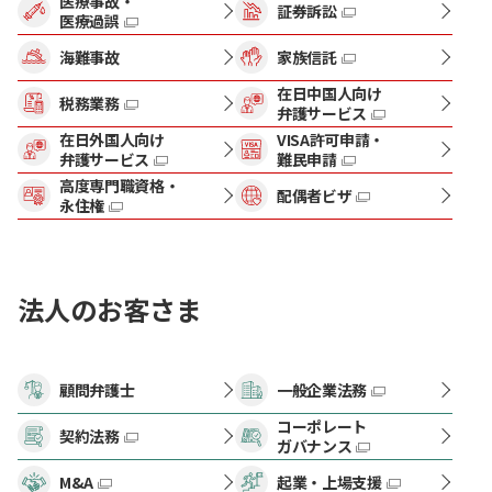
医療事故・
証券訴訟
医療過誤
海難事故
家族信託
在日中国人向け
税務業務
弁護サービス
在日外国人向け
VISA許可申請・
弁護サービス
難民申請
高度専門職資格・
配偶者ビザ
永住権
法人のお客さま
顧問弁護士
一般企業法務
コーポレート
契約法務
ガバナンス
M&A
起業・上場支援