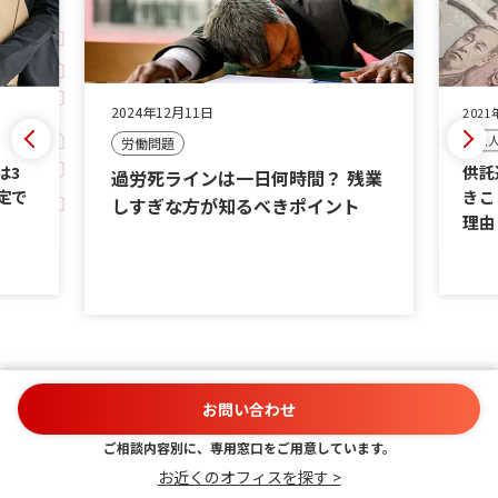
2021年07月27日
20
刑
[法人]債権回収
 残業
個
供託通知書が届いた場合にやるべ
ント
ド
きこととは？ 弁護士に相談すべき
説
理由
お問い合わせ
ご相談内容別に、専用窓口をご用意しています。
お近くのオフィスを探す >