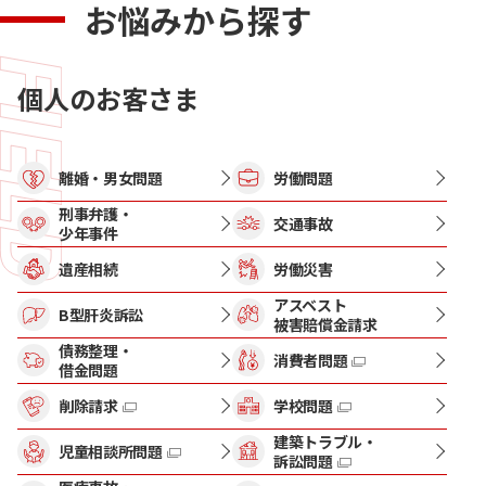
お悩みから探す
個人のお客さま
離婚・男女問題
労働問題
刑事弁護・
交通事故
少年事件
遺産相続
労働災害
アスベスト
B型肝炎訴訟
被害賠償金請求
債務整理・
消費者問題
借金問題
削除請求
学校問題
建築トラブル・
児童相談所問題
訴訟問題