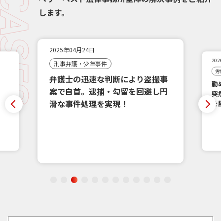
します。
2026年03月11日
2
労働問題
勤め先から、納得できない理由で
撮事
突然の強制解雇！訴訟で410万円
し円
を勝ち取った。