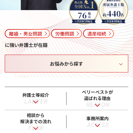
440
76
※2026年7月現在
※2026年4月現在
離婚・男女問題
労働問題
遺産相続
に強い弁護士が在籍
お悩みから探す
ベリーベストが
弁護士等紹介
選ばれる理由
LAWYER
REASON
相談から
事務所案内
解決までの流れ
ACCESS
FLOW