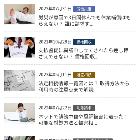
2023年07月31日
労働災害
労災が原因で3日間休んでも休業補償はも
らえない？ 誰に請求す...
2021年10月28日
債権回収
支払督促に異議申し立てされたら差し押
さえできない？ 債権回収...
2023年05月11日
遺産相続
法定相続情報一覧図とは？ 取得方法から
利用時の注意点まで解説
2022年07月22日
削除請求
ネットで誹謗中傷や風評被害に遭った！
可能な対処方法と被害相...