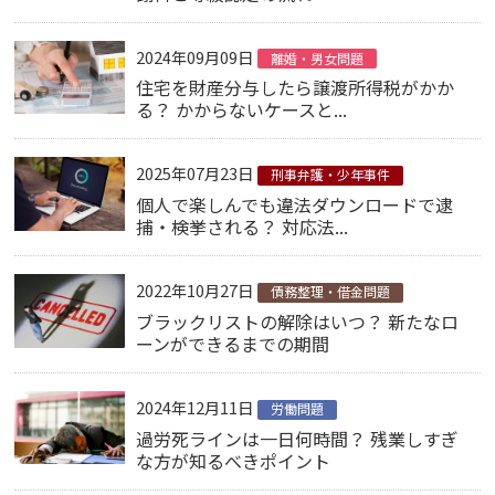
2024年09月09日
離婚・男女問題
住宅を財産分与したら譲渡所得税がかか
る？ かからないケースと...
2025年07月23日
刑事弁護・少年事件
個人で楽しんでも違法ダウンロードで逮
捕・検挙される？ 対応法...
2022年10月27日
債務整理・借金問題
ブラックリストの解除はいつ？ 新たなロ
ーンができるまでの期間
2024年12月11日
労働問題
過労死ラインは一日何時間？ 残業しすぎ
な方が知るべきポイント