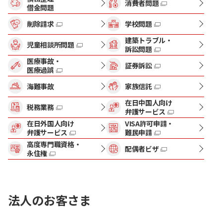
消費者問題
借金問題
削除請求
学校問題
建築トラブル・
児童相談所問題
訴訟問題
医療事故・
証券訴訟
医療過誤
海難事故
家族信託
在日中国人向け
税務業務
弁護サービス
在日外国人向け
VISA許可申請・
弁護サービス
難民申請
高度専門職資格・
配偶者ビザ
永住権
法人のお客さま