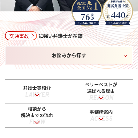
440
76
※2026年7月現在
※2026年4月現在
交通事故
に強い弁護士が在籍
お悩みから探す
ベリーベストが
弁護士等紹介
選ばれる理由
LAWYER
REASON
相談から
事務所案内
解決までの流れ
ACCESS
FLOW