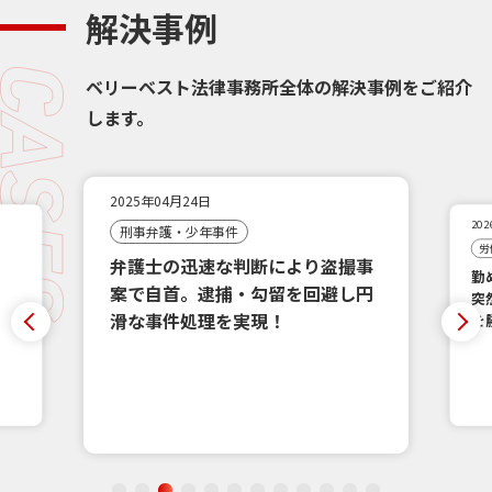
解決事例
ベリーベスト法律事務所全体の解決事例をご紹介
します。
2025年04月24日
20
刑事弁護・少年事件
労
弁護士の迅速な判断により盗撮事
勤
案で自首。逮捕・勾留を回避し円
突
滑な事件処理を実現！
を