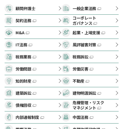
顧問弁護士
一般企業法務
コーポレート
契約法務
ガバナンス
M&A
起業・上場支援
IT法務
風評被害対策
税務業務
税務訴訟
労働問題
労働災害
知的財産
不動産
建築訴訟
建物明渡訴訟
危機管理・リスク
債権回収
マネジメント
内部通報制度
中国法務