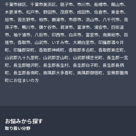
千葉市緑区、千葉市美浜区、銚子市、市川市、船橋市、館山市、
木更津市、松戸市、野田市、茂原市、成田市、佐倉市、東金市、
旭市、習志野市、柏市、勝浦市、市原市、流山市、八千代市、我
孫子市、鴨川市、鎌ケ谷市、君津市、富津市、浦安市、四街道
市、袖ケ浦市、八街市、印西市、白井市、富里市、南房総市、匝
瑳市、香取市、山武市、いすみ市、大網白里市、印旛郡酒々井
町、印旛郡栄町、香取郡神崎町、香取郡多古町、香取郡東庄町、
山武郡九十九里町、山武郡芝山町、山武郡横芝光町、長生郡一宮
町、長生郡睦沢町、長生郡長生村、長生郡白子町、長生郡長柄
町、長生郡長南町、夷隅郡大多喜町、夷隅郡御宿町、安房郡鋸南
町にお住まいの方
お悩みから探す
取り扱い分野