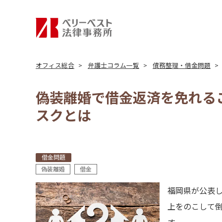
オフィス総合
弁護士コラム一覧
債務整理・借金問題
偽装離婚で借金返済を免れる
スクとは
借金問題
偽装離婚
借金
福岡県が公表し
上をのこして倒