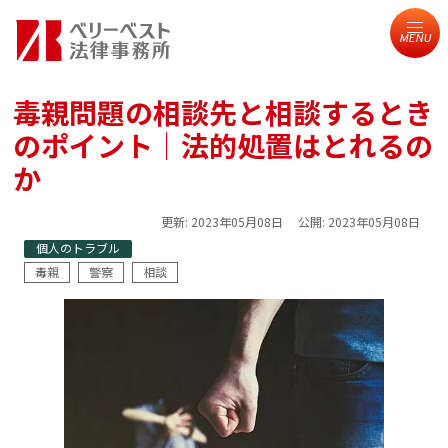
MENU
毒親問題の相談先と相談するとき
のポイント｜法的処置はとれるの
か
更新:
2023年05月08日
公開:
2023年05月08日
個人のトラブル
毒親
警察
相談