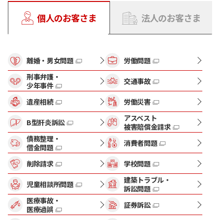
個人のお客さま
法人のお客さま
離婚・男女問題
労働問題
刑事弁護・
交通事故
少年事件
遺産相続
労働災害
アスベスト
B型肝炎訴訟
被害賠償金請求
債務整理・
消費者問題
借金問題
削除請求
学校問題
建築トラブル・
児童相談所問題
訴訟問題
医療事故・
証券訴訟
医療過誤