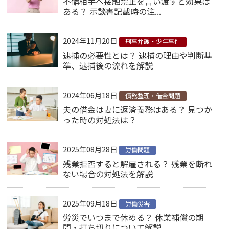
不倫相手へ接触禁止を言い渡すと効果は
ある？ 示談書記載時の注...
2024年11月20日
刑事弁護・少年事件
逮捕の必要性とは？ 逮捕の理由や判断基
準、逮捕後の流れを解説
2024年06月18日
債務整理・借金問題
夫の借金は妻に返済義務はある？ 見つか
った時の対処法は？
2025年08月28日
労働問題
残業拒否すると解雇される？ 残業を断れ
ない場合の対処法を解説
2025年09月18日
労働災害
労災でいつまで休める？ 休業補償の期
間・打ち切りについて解説