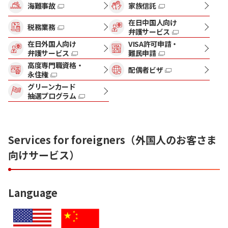
海難事故
家族信託
在日中国人向け
税務業務
弁護サービス
在日外国人向け
VISA許可申請・
弁護サービス
難民申請
高度専門職資格・
配偶者ビザ
永住権
グリーンカード
抽選プログラム
Services for foreigners（外国人のお客さま
向けサービス）
Language