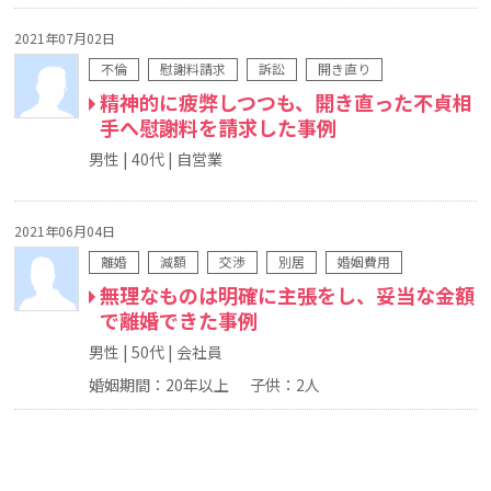
2021年07月02日
不倫
慰謝料請求
訴訟
開き直り
精神的に疲弊しつつも、開き直った不貞相
手へ慰謝料を請求した事例
男性
40代
自営業
2021年06月04日
離婚
減額
交渉
別居
婚姻費用
無理なものは明確に主張をし、妥当な金額
で離婚できた事例
男性
50代
会社員
婚姻期間：20年以上
子供：2人