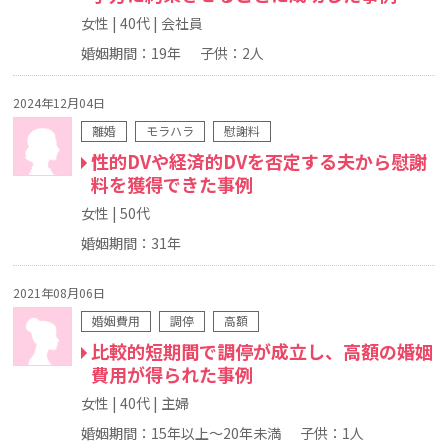
女性
40代
会社員
婚姻期間：19年
子供：2人
2024年12月04日
離婚
モラハラ
慰謝料
性的DVや経済的DVを否定する夫から慰謝
料を獲得できた事例
女性
50代
婚姻期間：31年
2021年08月06日
婚姻費用
調停
高額
比較的短期間で調停が成立し、高額の婚姻
費用が得られた事例
女性
40代
主婦
婚姻期間：15年以上～20年未満
子供：1人