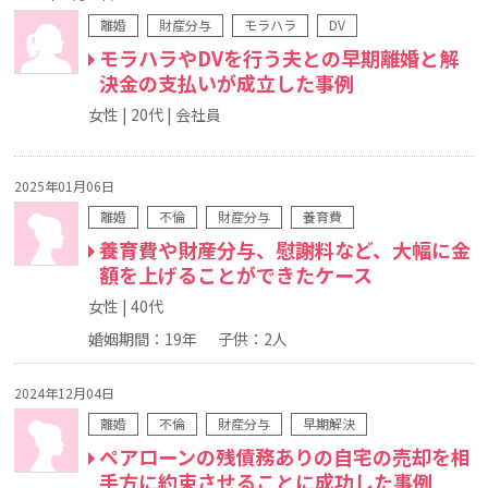
離婚
財産分与
モラハラ
DV
モラハラやDVを行う夫との早期離婚と解
決金の支払いが成立した事例
女性
20代
会社員
2025年01月06日
離婚
不倫
財産分与
養育費
養育費や財産分与、慰謝料など、大幅に金
額を上げることができたケース
女性
40代
婚姻期間：19年
子供：2人
2024年12月04日
離婚
不倫
財産分与
早期解決
ペアローンの残債務ありの自宅の売却を相
手方に約束させることに成功した事例