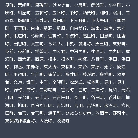
見町、栗崎町、黒磯町、けやき台、小泉町、鯉淵町、小林町、小
吹町、紺屋町、五軒町、五平町、栄町、酒門町、柵町、桜川、三
の丸、塩崎町、渋井町、島田町、下入野町、下大野町、下国井
町、下野町、白梅、新荘、新原、自由が丘、城東、城南、水府
町、末広町、杉崎町、住吉町、千波町、高田町、田島町、田野
町、田谷町、大工町、ちとせ、中央、筑地町、天王町、東野町、
東前、東前町、常磐町、中大野、中河内町、中原町、中丸町、成
沢町、西大野、西原、根本、根本町、袴塚、八幡町、浜田、浜田
町、梅香、東赤塚、東大野、東桜川、東台、東原、姫子、開江
町、平須町、平戸町、備前町、藤井町、藤が原、藤柄町、双葉
台、文京、堀町、本町、全隈町、松が丘、松本町、見川、見川
町、緑町、南町、三野輪町、宮内町、宮町、三湯町、見和、元石
川町、元台町、元山町、元吉田町、森戸町、谷田町、谷津町、柳
河町、柳町、百合が丘町、吉沢町、吉田、吉沼町、米沢町、六反
田町、若宮、若宮町、渡里町、ひたちなか市、笠間市、那珂市、
東茨城郡城里町、大洗町、茨城町