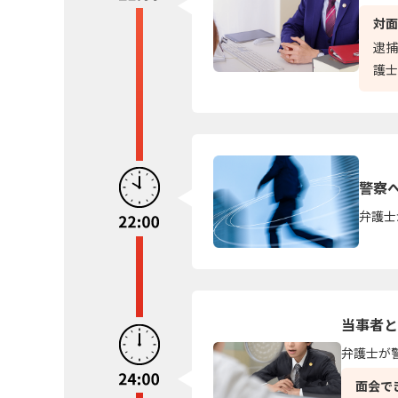
対面
逮捕
護士
警察
弁護士
当事者と
弁護士が
面会で