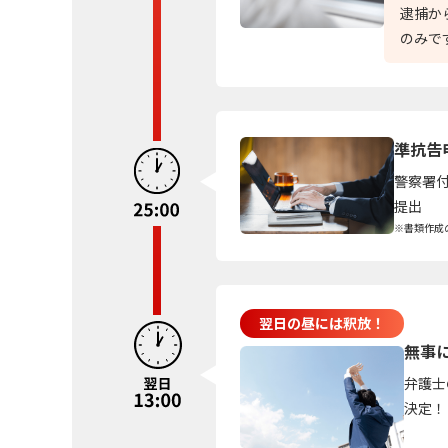
逮捕か
のみで
準抗告
警察署
提出
※書類作成
翌日の昼には釈放！
無事
弁護士
決定！