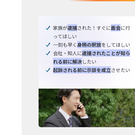
家族が
逮捕
された！すぐに
面会
に行
ってほしい
一刻も早く
身柄の釈放
をしてほしい
会社・知人に
逮捕されたことが知ら
れる前に解決
したい
起訴される前に示談を成立
させたい