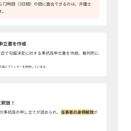
ら72時間（3日間）の間に面会できるのは、弁護士
す。
申立書を作成
付近で勾留決定に対する準抗告申立書を作成、裁判所に
の為にプリンターを持参しています。
に釈放！
の準抗告の申し立てが認められ、
当事者の身柄解放
が