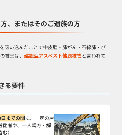
た方、
またはそのご遺族の方
を吸い込んだことで中皮腫・肺がん・石綿肺・び
の被害は、
建設型アスベスト健康被害
と言われて
きる要件
30日までの間
に、一定の屋
労働者や、一人親方・解
含む）