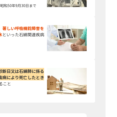
昭和50年9月30日まで
、著しい呼吸機能障害を
水
といった石綿関連疾病
診断日又は石綿肺に係る
疾病により死亡したとき
ること