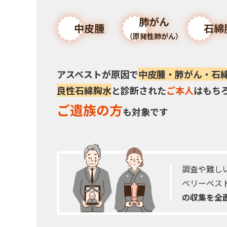
肺がん
中皮腫
石綿
（原発性肺がん）
アスベストが原因で
中皮腫・肺がん・石
良性石綿胸水
と診断された
ご本人
はもち
ご遺族の方
も対象です
調査や難し
ベリーベス
の収集を全