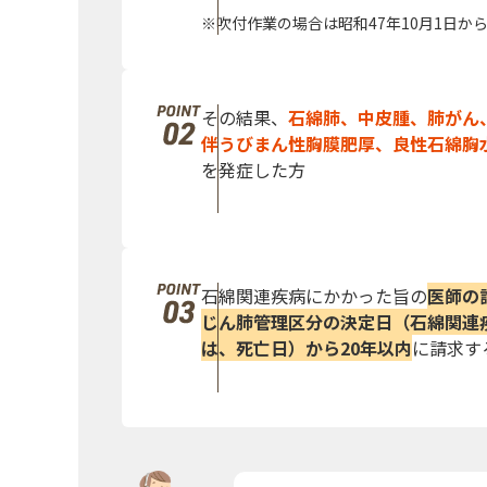
吹付作業の場合は昭和47年10月1日から
その結果、
石綿肺、中皮腫、肺がん
伴うびまん性胸膜肥厚、良性石綿胸
を発症した方
石綿関連疾病にかかった旨の
医師の
じん肺管理区分の決定日（石綿関連
は、死亡日）から20年以内
に請求す