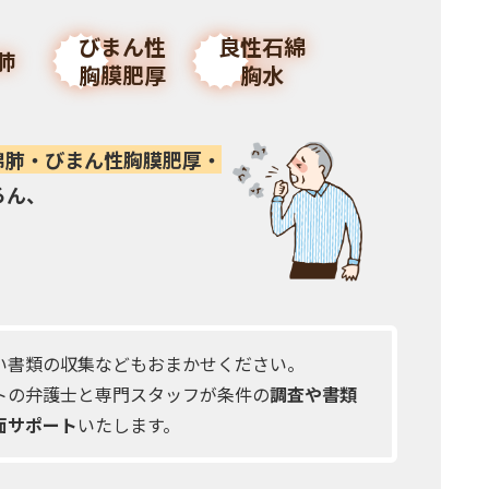
びまん性
良性石綿
肺
胸膜肥厚
胸水
綿肺・びまん性胸膜肥厚・
ろん、
い書類の収集などもおまかせください。
トの弁護士と専門スタッフが条件の
調査や書類
面サポート
いたします。