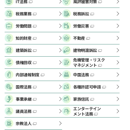
IT法務
風評被害対策
税務業務
税務訴訟
労働問題
労働災害
知的財産
不動産
建築訴訟
建物明渡訴訟
危機管理・リスク
債権回収
マネジメント
内部通報制度
中国法務
国際法務
各種許認可申請
事業承継
家族信託
エンターテイン
議員法務
メント法務
宗教法人