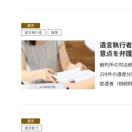
遺言
遺言執行者
権限
遺言執行者
意点を弁護
裁判所の司法
239件の遺産
受遺者（相続財
遺言
遺言能力