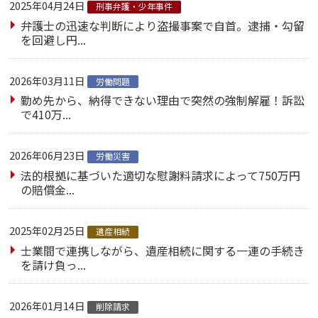
2025年04月24日
刑事弁護・少年事件
弁護士の迅速な判断により盗撮事案で自首。逮捕・勾留
を回避し円...
2026年03月11日
労働問題
勤め先から、納得できない理由で突然の強制解雇！訴訟
で410万...
2026年06月23日
労働災害
法的根拠に基づいた適切な慰謝料請求によって750万円
の賠償金...
2025年02月25日
遺産相続
士業間で連携しながら、遺産相続に関する一連の手続き
を請け負っ...
2026年01月14日
削除請求