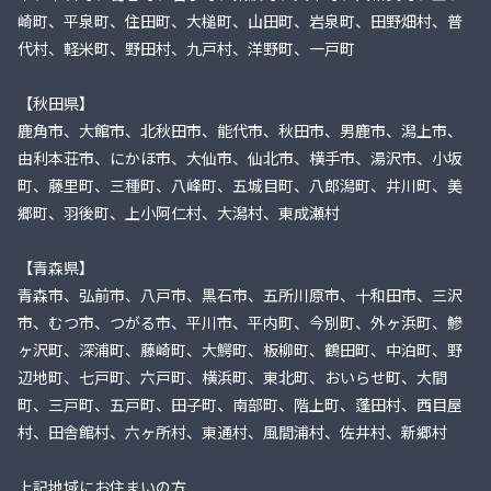
崎町、平泉町、住田町、大槌町、山田町、岩泉町、田野畑村、普
代村、軽米町、野田村、九戸村、洋野町、一戸町
【秋田県】
鹿角市、大館市、北秋田市、能代市、秋田市、男鹿市、潟上市、
由利本荘市、にかほ市、大仙市、仙北市、横手市、湯沢市、小坂
町、藤里町、三種町、八峰町、五城目町、八郎潟町、井川町、美
郷町、羽後町、上小阿仁村、大潟村、東成瀬村
【青森県】
青森市、弘前市、八戸市、黒石市、五所川原市、十和田市、三沢
市、むつ市、つがる市、平川市、平内町、今別町、外ヶ浜町、鰺
ヶ沢町、深浦町、藤崎町、大鰐町、板柳町、鶴田町、中泊町、野
辺地町、七戸町、六戸町、横浜町、東北町、おいらせ町、大間
町、三戸町、五戸町、田子町、南部町、階上町、蓬田村、西目屋
村、田舎館村、六ヶ所村、東通村、風間浦村、佐井村、新郷村
上記地域にお住まいの方