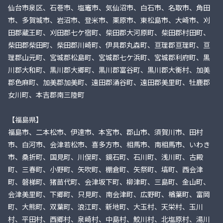
仙台市泉区、石巻市、塩竈市、気仙沼市、白石市、名取市、角田
市、多賀城市、岩沼市、登米市、栗原市、東松島市、大崎市、刈
田郡蔵王町、刈田郡七ケ宿町、柴田郡大河原町、柴田郡村田町、
柴田郡柴田町、柴田郡川崎町、伊具郡丸森町、亘理郡亘理町、亘
理郡山元町、宮城郡松島町、宮城郡七ケ浜町、宮城郡利府町、黒
川郡大和町、黒川郡大郷町、黒川郡富谷町、黒川郡大衡村、加美
郡色麻町、加美郡加美町、遠田郡涌谷町、遠田郡美里町、牡鹿郡
女川町、本吉郡南三陸町
【福島県】
福島市、二本松市、伊達市、本宮市、郡山市、須賀川市、田村
市、白河市、会津若松市、喜多方市、相馬市、南相馬市、いわき
市、桑折町、国見町、川俣町、鏡石町、石川町、浅川町、古殿
町、三春町、小野町、矢吹町、棚倉町、矢祭町、塙町、西会津
町、磐梯町、猪苗代町、会津坂下町、柳津町、三島町、金山町、
会津美里町、下郷町、只見町、南会津町、広野町、楢葉町、富岡
町、大熊町、双葉町、浪江町、新地町、大玉村、天栄村、玉川
村、平田村、西郷村、泉崎村、中島村、鮫川村、北塩原村、湯川