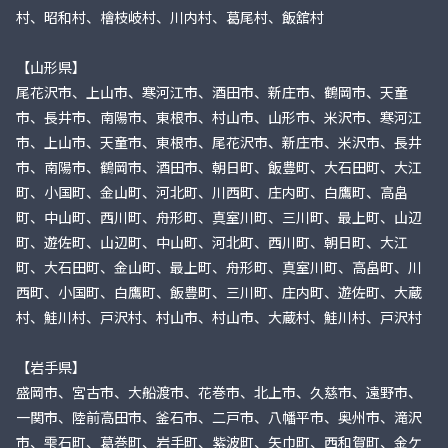
村、昭和村、檜枝岐村、川内村、葛尾村、飯舘村
【山形県】
尾花沢市、上山市、寒河江市、酒田市、新庄市、鶴岡市、天童
市、長井市、南陽市、東根市、村山市、山形市、米沢市、寒河江
市、上山市、天童市、東根市、尾花沢市、新庄市、米沢市、長井
市、南陽市、鶴岡市、酒田市、朝日町、飯豊町、大石田町、大江
町、小国町、金山町、河北町、川西町、庄内町、白鷹町、高畠
町、中山町、西川町、舟形町、真室川町、三川町、最上町、山辺
町、遊佐町、山辺町、中山町、河北町、西川町、朝日町、大江
町、大石田町、金山町、最上町、舟形町、真室川町、高畠町、川
西町、小国町、白鷹町、飯豊町、三川町、庄内町、遊佐町、大蔵
村、鮭川村、戸沢村、村山市、村山市、大蔵村、鮭川村、戸沢村
【岩手県】
盛岡市、宮古市、大船渡市、花巻市、北上市、久慈市、遠野市、
一関市、陸前高田市、釜石市、二戸市、八幡平市、奥州市、滝沢
市、雫石町、葛巻町、岩手町、紫波町、矢巾町、西和賀町、金ケ