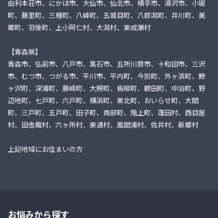
由利本荘市、にかほ市、大仙市、仙北市、横手市、湯沢市、小坂
町、藤里町、三種町、八峰町、五城目町、八郎潟町、井川町、美
郷町、羽後町、上小阿仁村、大潟村、東成瀬村
【青森県】
青森市、弘前市、八戸市、黒石市、五所川原市、十和田市、三沢
市、むつ市、つがる市、平川市、平内町、今別町、外ヶ浜町、鰺
ヶ沢町、深浦町、藤崎町、大鰐町、板柳町、鶴田町、中泊町、野
辺地町、七戸町、六戸町、横浜町、東北町、おいらせ町、大間
町、三戸町、五戸町、田子町、南部町、階上町、蓬田村、西目屋
村、田舎館村、六ヶ所村、東通村、風間浦村、佐井村、新郷村
上記地域にお住まいの方
お悩みから探す