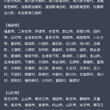
川郡大和町、黒川郡大郷町、黒川郡富谷町、黒川郡大衡村、加美
郡色麻町、加美郡加美町、遠田郡涌谷町、遠田郡美里町、牡鹿郡
女川町、本吉郡南三陸町
【福島県】
福島市、二本松市、伊達市、本宮市、郡山市、須賀川市、田村
市、白河市、会津若松市、喜多方市、相馬市、南相馬市、いわき
市、桑折町、国見町、川俣町、鏡石町、石川町、浅川町、古殿
町、三春町、小野町、矢吹町、棚倉町、矢祭町、塙町、西会津
町、磐梯町、猪苗代町、会津坂下町、柳津町、三島町、金山町、
会津美里町、下郷町、只見町、南会津町、広野町、楢葉町、富岡
町、大熊町、双葉町、浪江町、新地町、大玉村、天栄村、玉川
村、平田村、西郷村、泉崎村、中島村、鮫川村、北塩原村、湯川
村、昭和村、檜枝岐村、川内村、葛尾村、飯舘村
【山形県】
尾花沢市、上山市、寒河江市、酒田市、新庄市、鶴岡市、天童
市、長井市、南陽市、東根市、村山市、山形市、米沢市、寒河江