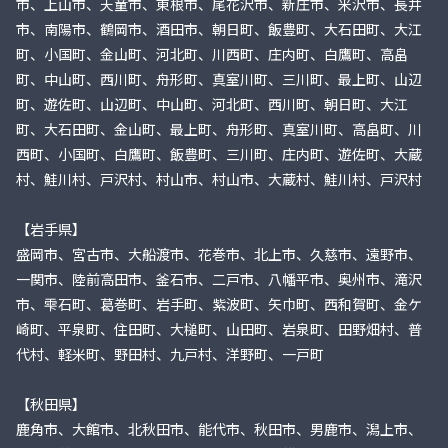
市、上山市、天童市、東根市、尾花沢市、新庄市、米沢市、長井
市、南陽市、鶴岡市、酒田市、朝日町、飯豊町、大石田町、大江
町、小国町、金山町、河北町、川西町、庄内町、白鷹町、高畠
町、中山町、西川町、舟形町、真室川町、三川町、最上町、山辺
町、遊佐町、山辺町、中山町、河北町、西川町、朝日町、大江
町、大石田町、金山町、最上町、舟形町、真室川町、高畠町、川
西町、小国町、白鷹町、飯豊町、三川町、庄内町、遊佐町、大蔵
村、鮭川村、戸沢村、村山市、村山市、大蔵村、鮭川村、戸沢村
【岩手県】
盛岡市、宮古市、大船渡市、花巻市、北上市、久慈市、遠野市、
一関市、陸前高田市、釜石市、二戸市、八幡平市、奥州市、滝沢
市、雫石町、葛巻町、岩手町、紫波町、矢巾町、西和賀町、金ケ
崎町、平泉町、住田町、大槌町、山田町、岩泉町、田野畑村、普
代村、軽米町、野田村、九戸村、洋野町、一戸町
【秋田県】
鹿角市、大館市、北秋田市、能代市、秋田市、男鹿市、潟上市、