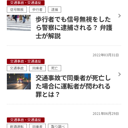
交通事故・交通違反
信号無視
歩行者
逮捕
歩行者でも信号無視をした
ら警察に逮捕される？ 弁護
士が解説
2022年03月31日
交通事故・交通違反
交通事故
同乗者
死亡
交通事故で同乗者が死亡し
た場合に運転者が問われる
罪とは？
2021年06月29日
交通事故・交通違反
飲酒運転
同乗者
取り調べ