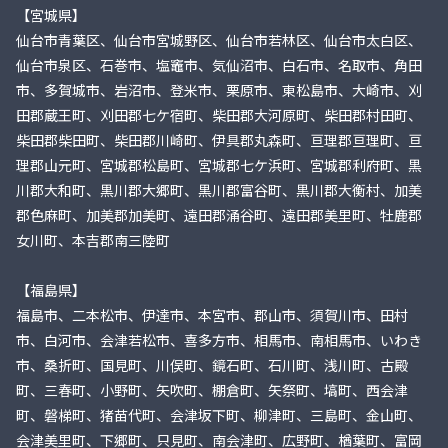
【宮城県】
仙台市青葉区、仙台市宮城野区、仙台市若林区、仙台市太白区、
仙台市泉区、石巻市、塩竈市、気仙沼市、白石市、名取市、角田
市、多賀城市、岩沼市、登米市、栗原市、東松島市、大崎市、刈
田郡蔵王町、刈田郡七ケ宿町、柴田郡大河原町、柴田郡村田町、
柴田郡柴田町、柴田郡川崎町、伊具郡丸森町、亘理郡亘理町、亘
理郡山元町、宮城郡松島町、宮城郡七ケ浜町、宮城郡利府町、黒
川郡大和町、黒川郡大郷町、黒川郡富谷町、黒川郡大衡村、加美
郡色麻町、加美郡加美町、遠田郡涌谷町、遠田郡美里町、牡鹿郡
女川町、本吉郡南三陸町
【福島県】
福島市、二本松市、伊達市、本宮市、郡山市、須賀川市、田村
市、白河市、会津若松市、喜多方市、相馬市、南相馬市、いわき
市、桑折町、国見町、川俣町、鏡石町、石川町、浅川町、古殿
町、三春町、小野町、矢吹町、棚倉町、矢祭町、塙町、西会津
町、磐梯町、猪苗代町、会津坂下町、柳津町、三島町、金山町、
会津美里町、下郷町、只見町、南会津町、広野町、楢葉町、富岡