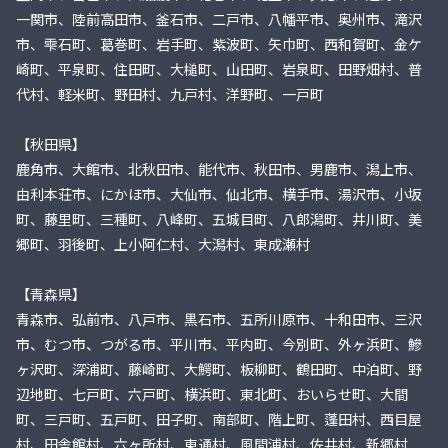
一関市、陸前高田市、釜石市、二戸市、八幡平市、奥州市、滝沢
市、雫石町、葛巻町、岩手町、紫波町、矢巾町、西和賀町、金ケ
崎町、平泉町、住田町、大槌町、山田町、岩泉町、田野畑村、普
代村、軽米町、野田村、九戸村、洋野町、一戸町
【秋田県】
鹿角市、大館市、北秋田市、能代市、秋田市、男鹿市、潟上市、
由利本荘市、にかほ市、大仙市、仙北市、横手市、湯沢市、小坂
町、藤里町、三種町、八峰町、五城目町、八郎潟町、井川町、美
郷町、羽後町、上小阿仁村、大潟村、東成瀬村
【青森県】
青森市、弘前市、八戸市、黒石市、五所川原市、十和田市、三沢
市、むつ市、つがる市、平川市、平内町、今別町、外ヶ浜町、鰺
ヶ沢町、深浦町、藤崎町、大鰐町、板柳町、鶴田町、中泊町、野
辺地町、七戸町、六戸町、横浜町、東北町、おいらせ町、大間
町、三戸町、五戸町、田子町、南部町、階上町、蓬田村、西目屋
村、田舎館村、六ヶ所村、東通村、風間浦村、佐井村、新郷村