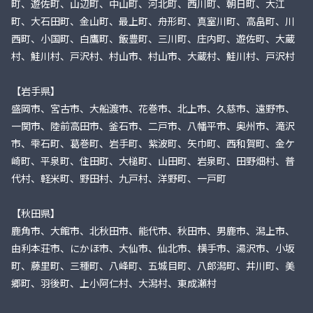
町、遊佐町、山辺町、中山町、河北町、西川町、朝日町、大江
町、大石田町、金山町、最上町、舟形町、真室川町、高畠町、川
西町、小国町、白鷹町、飯豊町、三川町、庄内町、遊佐町、大蔵
村、鮭川村、戸沢村、村山市、村山市、大蔵村、鮭川村、戸沢村
【岩手県】
盛岡市、宮古市、大船渡市、花巻市、北上市、久慈市、遠野市、
一関市、陸前高田市、釜石市、二戸市、八幡平市、奥州市、滝沢
市、雫石町、葛巻町、岩手町、紫波町、矢巾町、西和賀町、金ケ
崎町、平泉町、住田町、大槌町、山田町、岩泉町、田野畑村、普
代村、軽米町、野田村、九戸村、洋野町、一戸町
【秋田県】
鹿角市、大館市、北秋田市、能代市、秋田市、男鹿市、潟上市、
由利本荘市、にかほ市、大仙市、仙北市、横手市、湯沢市、小坂
町、藤里町、三種町、八峰町、五城目町、八郎潟町、井川町、美
郷町、羽後町、上小阿仁村、大潟村、東成瀬村