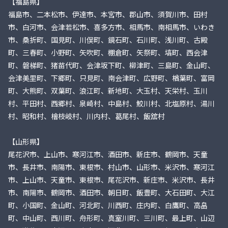
【福島県】
福島市、二本松市、伊達市、本宮市、郡山市、須賀川市、田村
市、白河市、会津若松市、喜多方市、相馬市、南相馬市、いわき
市、桑折町、国見町、川俣町、鏡石町、石川町、浅川町、古殿
町、三春町、小野町、矢吹町、棚倉町、矢祭町、塙町、西会津
町、磐梯町、猪苗代町、会津坂下町、柳津町、三島町、金山町、
会津美里町、下郷町、只見町、南会津町、広野町、楢葉町、富岡
町、大熊町、双葉町、浪江町、新地町、大玉村、天栄村、玉川
村、平田村、西郷村、泉崎村、中島村、鮫川村、北塩原村、湯川
村、昭和村、檜枝岐村、川内村、葛尾村、飯舘村
【山形県】
尾花沢市、上山市、寒河江市、酒田市、新庄市、鶴岡市、天童
市、長井市、南陽市、東根市、村山市、山形市、米沢市、寒河江
市、上山市、天童市、東根市、尾花沢市、新庄市、米沢市、長井
市、南陽市、鶴岡市、酒田市、朝日町、飯豊町、大石田町、大江
町、小国町、金山町、河北町、川西町、庄内町、白鷹町、高畠
町、中山町、西川町、舟形町、真室川町、三川町、最上町、山辺