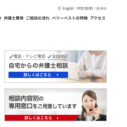
English
｜
中文(简体)
｜
한국어
介
弁護士費用
ご相談の流れ
ベリーベストの特徴
アクセス