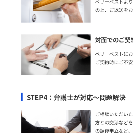
ベリーベストより
の上、ご返送をお
対面でのご契
ベリーベストにお
ご契約時にご不安
STEP4：弁護士が対応～問題解決
ご相談いただいた
方との交渉などを
の調停申立など、