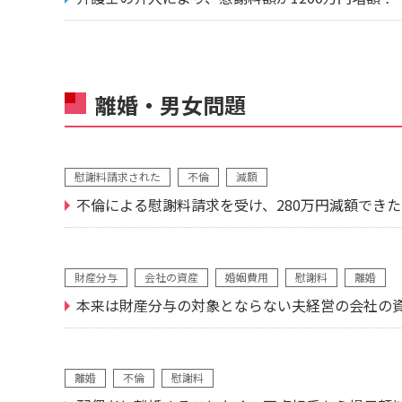
離婚・男女問題
慰謝料請求された
不倫
減額
不倫による慰謝料請求を受け、280万円減額でき
財産分与
会社の資産
婚姻費用
慰謝料
離婚
本来は財産分与の対象とならない夫経営の会社の
離婚
不倫
慰謝料