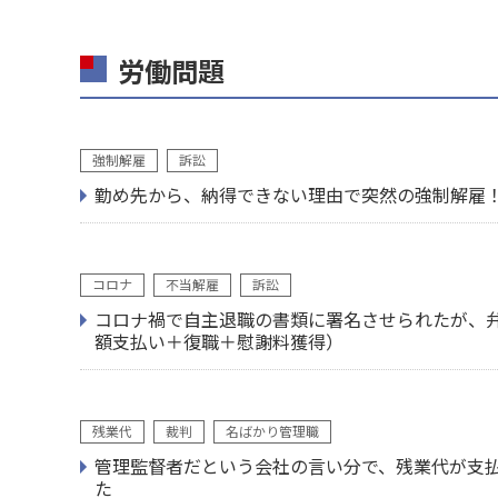
労働問題
強制解雇
訴訟
勤め先から、納得できない理由で突然の強制解雇！
コロナ
不当解雇
訴訟
コロナ禍で自主退職の書類に署名させられたが、
額支払い＋復職＋慰謝料獲得）
残業代
裁判
名ばかり管理職
管理監督者だという会社の言い分で、残業代が支払
た