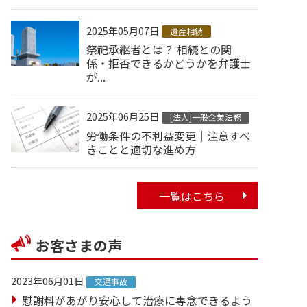
2025年05月07日
遺産相続
祭祀承継者とは？ 相続との関
係・拒否できるかどうかを弁護士
が...
2025年06月25日
[法人]一般企業法務
労働条件の不利益変更｜注意すべ
きことと適切な進め方
一覧はこちら
お客さまの声
2023年06月01日
交通事故
慰謝料があがり安心して治療に専念できるよう