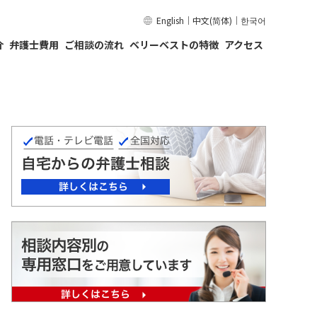
English
｜
中文(简体)
｜
한국어
介
弁護士費用
ご相談の流れ
ベリーベストの特徴
アクセス