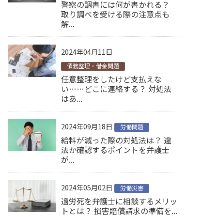
警察の調書には何が書かれる？
取り調べを受ける際の注意点も
解...
2024年04月11日
債務整理・借金問題
任意整理をしたけど支払えな
い……どこに連絡する？ 対処法
はあ...
2024年09月18日
労働問題
給料が減った際の対処法は？ 違
法か確認するポイントを弁護士
が...
2024年05月02日
労働災害
過労死を弁護士に相談するメリッ
トとは？ 損害賠償請求の準備を...