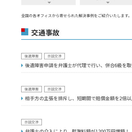
全国の各オフィスから寄せられた解決事例をご紹介いたします。
交通事故
後遺障害
示談交渉
後遺障害申請を弁護士が代理で行い、併合6級を取
後遺障害
示談交渉
相手方の主張を排斥し、短期間で賠償金額を2倍以
示談交渉
弁護士の介入により、慰謝料額が1200万円増額！