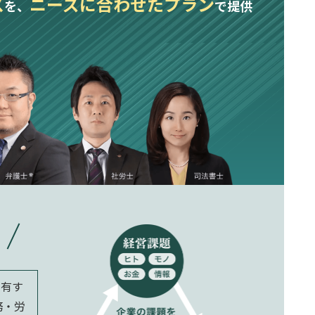
ス
ニーズに合わせたプラン
を、
で提供
を有す
務・労