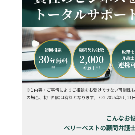
初回相談
顧問契約社数
税理士
30
2,000
弁護士
分無料
連携
社以上
※1
※2
※1 内容・ご事情によりご相談をお受けできない可能性
の場合、初回相談は有料となります。 ※2 2025年9月11
こんなお
ベリーベストの顧問弁護