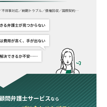
／
不祥事対応／納期トラブル／債権回収／国際契約…
きる弁護士が
見つからない
は費用が高く、手が出ない
解決できるか
不安……
顧問弁護士サービス
なら