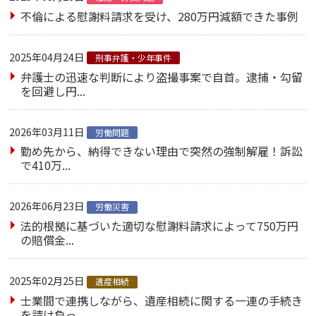
不倫による慰謝料請求を受け、280万円減額できた事例
2025年04月24日
刑事弁護・少年事件
弁護士の迅速な判断により盗撮事案で自首。逮捕・勾留
を回避し円...
2026年03月11日
労働問題
勤め先から、納得できない理由で突然の強制解雇！訴訟
で410万...
2026年06月23日
労働災害
法的根拠に基づいた適切な慰謝料請求によって750万円
の賠償金...
2025年02月25日
遺産相続
士業間で連携しながら、遺産相続に関する一連の手続き
を請け負っ...