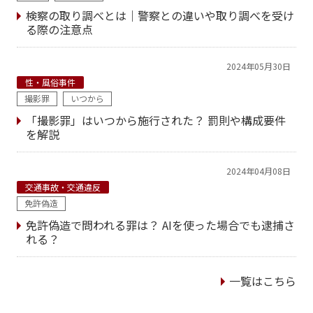
検察の取り調べとは｜警察との違いや取り調べを受け
る際の注意点
2024年05月30日
性・風俗事件
撮影罪
いつから
「撮影罪」はいつから施行された？ 罰則や構成要件
を解説
2024年04月08日
交通事故・交通違反
免許偽造
免許偽造で問われる罪は？ AIを使った場合でも逮捕さ
れる？
一覧はこちら