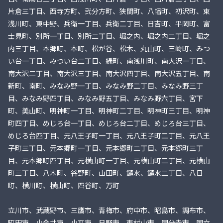
片倉三丁目、西寺方町、弐分方町、狭間町、八幡町、初沢町、東
浅川町、東中野、兵衛一丁目、兵衛二丁目、日吉町、平岡町、富
士見町、別所一丁目、別所二丁目、堀之内、堀之内二丁目、堀之
内三丁目、本郷町、本町、松が谷、松木、丸山町、三崎町、みつ
い台一丁目、みつい台二丁目、緑町、南浅川町、南大沢一丁目、
南大沢二丁目、南大沢三丁目、南大沢四丁目、南大沢五丁目、南
新町、南町、みなみ野一丁目、みなみ野二丁目、みなみ野三丁
目、みなみ野四丁目、みなみ野五丁目、みなみ野六丁目、宮下
町、美山町、明神町一丁目、明神町二丁目、明神町三丁目、明神
町四丁目、めじろ台一丁目、めじろ台二丁目、めじろ台三丁目、
めじろ台四丁目、元八王子町一丁目、元八王子町二丁目、元八王
子町三丁目、元本郷町一丁目、元本郷町二丁目、元本郷町三丁
目、元本郷町四丁目、元横山町一丁目、元横山町二丁目、元横山
町三丁目、八木町、谷野町、山田町、鑓水、鑓水二丁目、八日
町、横川町、横山町、四谷町、万町
立川市、武蔵野市、三鷹市、青梅市、府中市、昭島市、調布市、
町田市、小金井市、小平市、日野市、東村山市、国分寺市、国立