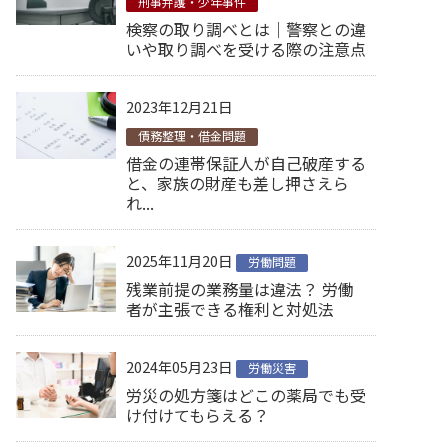
刑事弁護・少年事件
検察の取り調べとは｜警察との違
いや取り調べを受ける際の注意点
2023年12月21日
債務整理・借金問題
借金の連帯保証人が自己破産する
と、家族の財産も差し押さえら
れ...
2025年11月20日
労働問題
残業前提の業務量は違法？ 労働
者が主張できる権利と対処法
2024年05月23日
労働災害
労災の処方箋はどこの薬局でも受
け付けてもらえる？