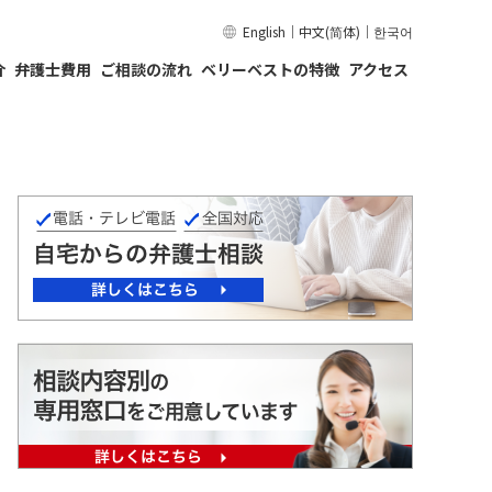
English
｜
中文(简体)
｜
한국어
介
弁護士費用
ご相談の流れ
ベリーベストの特徴
アクセス