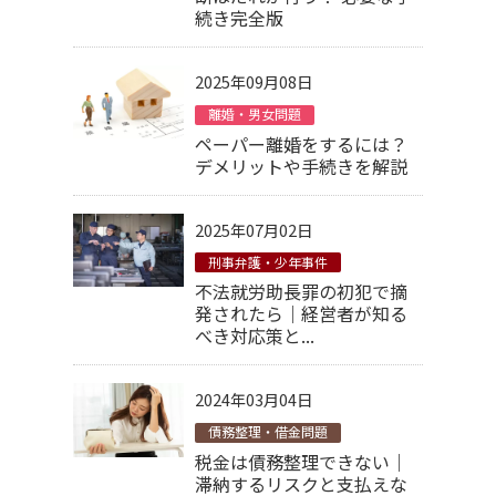
続き完全版
2025年09月08日
離婚・男女問題
ペーパー離婚をするには？
デメリットや手続きを解説
2025年07月02日
刑事弁護・少年事件
不法就労助長罪の初犯で摘
発されたら｜経営者が知る
べき対応策と...
2024年03月04日
債務整理・借金問題
税金は債務整理できない｜
滞納するリスクと支払えな