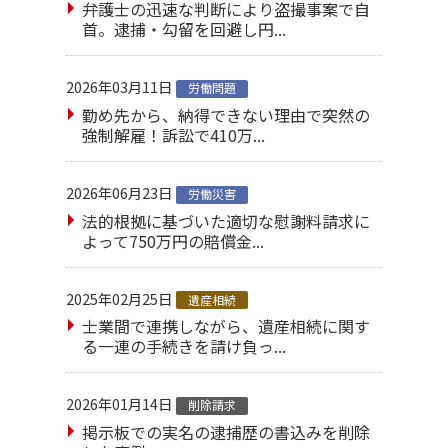
弁護士の迅速な判断により盗撮事案で自
首。逮捕・勾留を回避し円...
2026年03月11日
労働問題
勤め先から、納得できない理由で突然の
強制解雇！訴訟で410万...
2026年06月23日
労働災害
法的根拠に基づいた適切な慰謝料請求に
よって750万円の賠償金...
2025年02月25日
遺産相続
士業間で連携しながら、遺産相続に関す
る一連の手続きを請け負っ...
2026年01月14日
削除請求
掲示板での実名の逮捕歴の書込みを削除