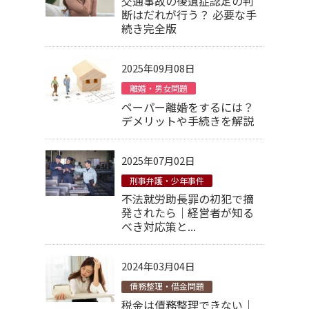
交通事故の後遺症認定の判
断はだれが行う？ 必要な手
続き完全版
2025年09月08日
離婚・男女問題
ペーパー離婚をするには？
デメリットや手続きを解説
2025年07月02日
刑事弁護・少年事件
不法就労助長罪の初犯で摘
発されたら｜経営者が知る
べき対応策と...
2024年03月04日
債務整理・借金問題
税金は債務整理できない｜