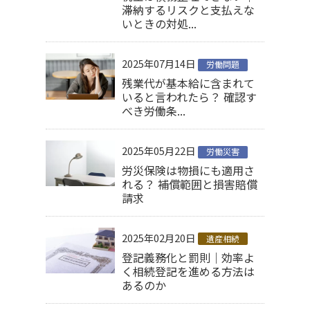
滞納するリスクと支払えな
いときの対処...
2025年07月14日
労働問題
残業代が基本給に含まれて
いると言われたら？ 確認す
べき労働条...
2025年05月22日
労働災害
労災保険は物損にも適用さ
れる？ 補償範囲と損害賠償
請求
2025年02月20日
遺産相続
登記義務化と罰則｜効率よ
く相続登記を進める方法は
あるのか