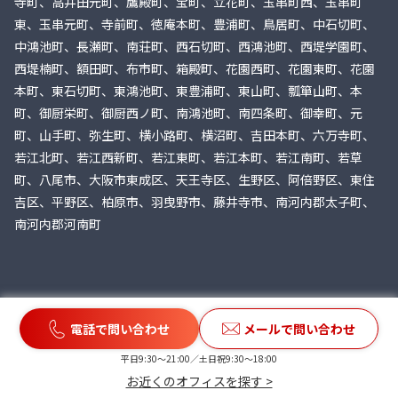
寺町、高井田元町、鷹殿町、宝町、立花町、玉串町西、玉串町
東、玉串元町、寺前町、徳庵本町、豊浦町、鳥居町、中石切町、
中鴻池町、長瀬町、南荘町、西石切町、西鴻池町、西堤学園町、
西堤楠町、額田町、布市町、箱殿町、花園西町、花園東町、花園
本町、東石切町、東鴻池町、東豊浦町、東山町、瓢箪山町、本
町、御厨栄町、御厨西ノ町、南鴻池町、南四条町、御幸町、元
町、山手町、弥生町、横小路町、横沼町、吉田本町、六万寺町、
若江北町、若江西新町、若江東町、若江本町、若江南町、若草
町、八尾市、大阪市東成区、天王寺区、生野区、阿倍野区、東住
吉区、平野区、柏原市、羽曳野市、藤井寺市、南河内郡太子町、
南河内郡河南町
電話で問い合わせ
メールで問い合わせ
お悩みから探す
平日9:30〜21:00／土日祝9:30〜18:00
取り扱い分野
お近くのオフィスを探す >