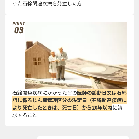
った石綿関連疾病を発症した方
石綿関連疾病にかかった旨の
医師の診断日又は石綿
肺に係るじん肺管理区分の決定日（石綿関連疾病に
より死亡したときは、死亡日）から20年以内
に請
求すること