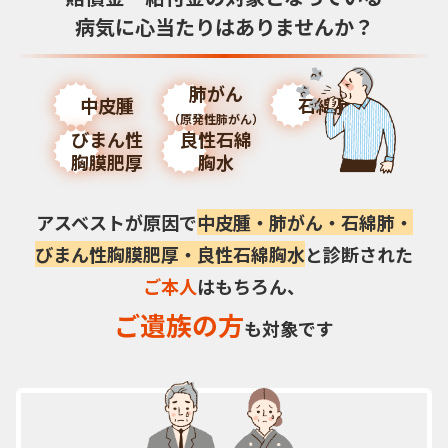
病気に
心当たりはありませんか？
肺がん
中皮腫
石綿肺
（原発性肺がん）
びまん性
良性石綿
胸膜肥厚
胸水
アスベストが原因で
中皮腫・肺がん・石綿肺・
びまん性胸膜肥厚・良性石綿胸水
と診断された
ご本人
はもちろん、
ご遺族の方
も対象です