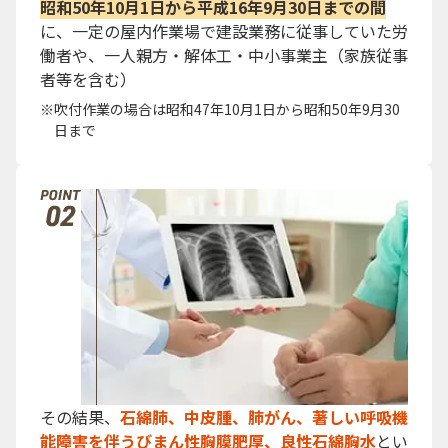
昭和50年10月1日から平成16年9月30日までの間
に、一定の屋内作業場で建設業務に従事していた労
働者や、一人親方・解体工・中小事業主（家族従事
者等を含む）
吹付作業の場合は昭和47年10月1日から昭和50年9月30
日まで
その結果、
石綿肺、中皮腫、肺がん、著しい呼吸機
能障害を伴うびまん性胸膜肥厚、良性石綿胸水
とい