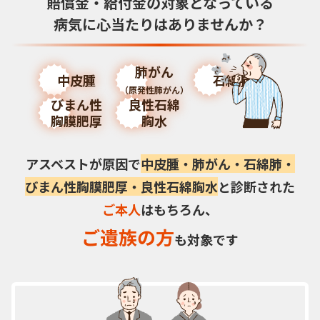
賠償金・給付金の対象となっている
病気に
心当たりはありませんか？
肺がん
中皮腫
石綿肺
（原発性肺がん）
びまん性
良性石綿
胸膜肥厚
胸水
アスベストが原因で
中皮腫・肺がん・石綿肺・
びまん性胸膜肥厚・良性石綿胸水
と診断された
ご本人
はもちろん、
ご遺族の方
も対象です