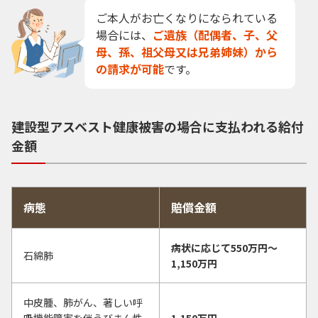
ご本人がお亡くなりになられている
場合には、
ご遺族（配偶者、子、父
母、孫、祖父母又は兄弟姉妹）から
の請求が可能
です。
建設型アスベスト健康被害の場合に支払われる給付
金額
病態
賠償金額
病状に応じて550万円〜
石綿肺
1,150万円
中皮腫、肺がん、著しい呼
吸機能障害を伴うびまん性
1,150万円