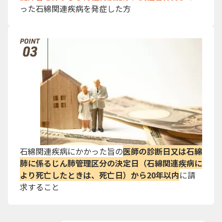
った石綿関連疾病を発症した方
石綿関連疾病にかかった旨の
医師の診断日又は石綿
肺に係るじん肺管理区分の決定日（石綿関連疾病に
より死亡したときは、死亡日）から20年以内
に請
求すること