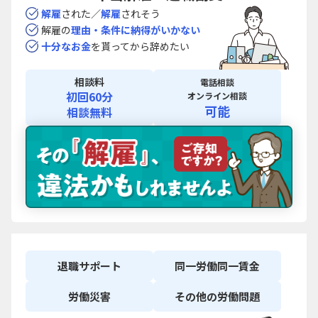
解雇
された／
解雇
されそう
解雇の
理由・条件に
納得がいかない
十分なお金
を貰ってから
辞めたい
相談料
電話相談
初回60分
オンライン相談
可能
相談無料
退職
サポート
同一労働
同一賃金
労働災害
その他の
労働問題