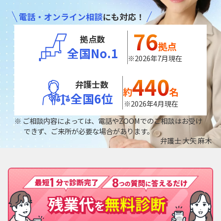
電話・オンライン相談
にも対応！
76
拠点数
拠点
全国No.1
※2026年7月現在
440
弁護士数
約
名
全国6位
※2026年4月現在
ご相談内容によっては、電話やZOOMでのご相談はお受け
できず、ご来所が必要な場合があります。
弁護士 大矢 麻木