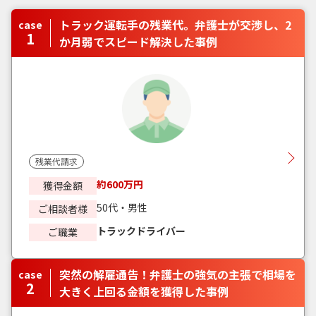
トラック運転手の残業代。弁護士が交渉し、2
case
1
か月弱でスピード解決した事例
残業代請求
約600万円
獲得金額
50代・男性
ご相談者様
トラックドライバー
ご職業
突然の解雇通告！弁護士の強気の主張で相場を
case
2
大きく上回る金額を獲得した事例