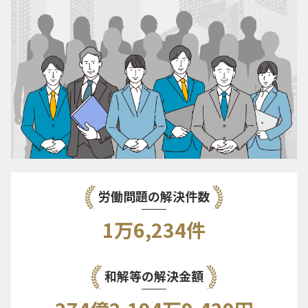
労働問題の解決件数
1万6,234件
和解等の解決金額