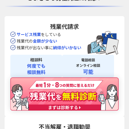
残業代請求
サービス残業
を
している
残業代の
金額が
少ない
残業代が出ない事に
納得がいかない
相談料
電話相談
何度でも
オンライン相談
可能
相談無料
不当解雇・退職勧奨