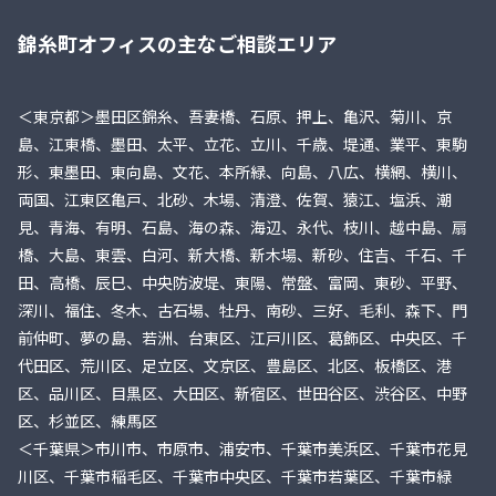
錦糸町オフィスの主なご相談エリア
＜東京都＞墨田区錦糸、吾妻橋、石原、押上、亀沢、菊川、京
島、江東橋、墨田、太平、立花、立川、千歳、堤通、業平、東駒
形、東墨田、東向島、文花、本所緑、向島、八広、横網、横川、
両国、江東区亀戸、北砂、木場、清澄、佐賀、猿江、塩浜、潮
見、青海、有明、石島、海の森、海辺、永代、枝川、越中島、扇
橋、大島、東雲、白河、新大橋、新木場、新砂、住吉、千石、千
田、高橋、辰巳、中央防波堤、東陽、常盤、富岡、東砂、平野、
深川、福住、冬木、古石場、牡丹、南砂、三好、毛利、森下、門
前仲町、夢の島、若洲、台東区、江戸川区、葛飾区、中央区、千
代田区、荒川区、足立区、文京区、豊島区、北区、板橋区、港
区、品川区、目黒区、大田区、新宿区、世田谷区、渋谷区、中野
区、杉並区、練馬区
＜千葉県＞市川市、市原市、浦安市、千葉市美浜区、千葉市花見
川区、千葉市稲毛区、千葉市中央区、千葉市若葉区、千葉市緑