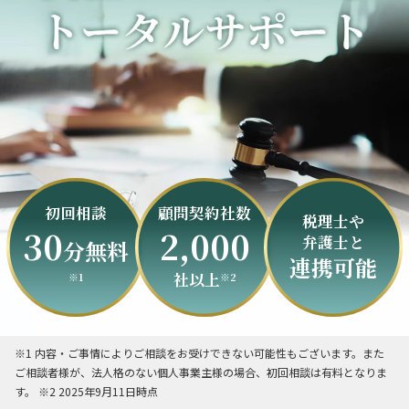
初回相談
顧問契約社数
税理士や
30
2,000
弁護士と
分無料
連携可能
社以上
※1
※2
※1 内容・ご事情によりご相談をお受けできない可能性もございます。また
ご相談者様が、法人格のない個人事業主様の場合、初回相談は有料となりま
す。 ※2 2025年9月11日時点