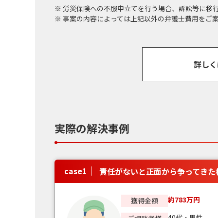
労災保険への不服申立てを行う場合、訴訟等に移
事案の内容によっては上記以外の弁護士費用をご
詳しく
実際の解決事例
case
1
責任がないと正面から争ってきた
約783万円
獲得金額
40代・男性