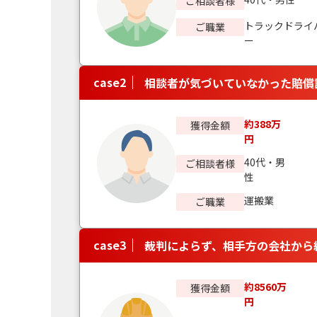
ご相談者様
トラックドライ
ご職業
ー
case
2
相談者が気づいていなかった賠償
約388万
獲得金額
円
40代・男
ご相談者様
性
運搬業
ご職業
case
3
裁判によらず、相手方の会社から約
約8560万
獲得金額
円