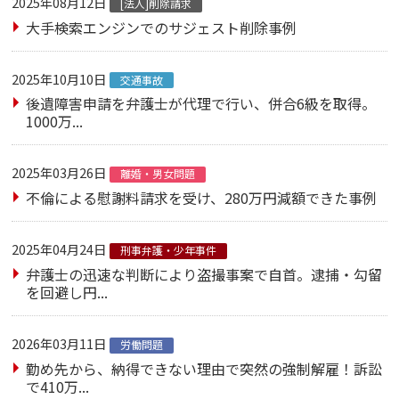
2025年08月12日
[法人]削除請求
大手検索エンジンでのサジェスト削除事例
2025年10月10日
交通事故
後遺障害申請を弁護士が代理で行い、併合6級を取得。
1000万...
2025年03月26日
離婚・男女問題
不倫による慰謝料請求を受け、280万円減額できた事例
2025年04月24日
刑事弁護・少年事件
弁護士の迅速な判断により盗撮事案で自首。逮捕・勾留
を回避し円...
2026年03月11日
労働問題
勤め先から、納得できない理由で突然の強制解雇！訴訟
で410万...