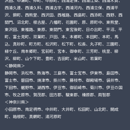
沢田、中瀬町、仲町、中原町、西浦足保、西浦江梨、西浦木負、
西浦久連、西浦久料、西浦古宇、西浦河内、西浦立保、西浦平
沢、錦町、西熊堂、西沢田、西椎路、西島町、西添町、西野、西
間門、沼北町、根古屋、八幡町、花園町、原、原町中、東熊堂、
東沢田、東椎路、東原、東間門、東宮後町、日の出町、平沼、平
町、富士見町、双葉町、戸田、本、本郷町、本田町、本町、馬
込、真砂町、町方町、松沢町、松下町、松長、丸子町、三園町、
緑ケ丘、南本郷町、宮前町、宮本、御幸町、三芳町、桃里、柳
沢、柳町、山ケ下町、豊町、吉田町、米山町、若葉町
＜静岡県＞
静岡市、浜松市、熱海市、三島市、富士宮市、伊東市、島田市、
富士市、磐田市、焼津市、掛川市、藤枝市、御殿場市、袋井市、
下田市、裾野市、湖西市、伊豆市、御前崎市、菊川市、伊豆の国
市、牧之原市、賀茂郡、田方郡、駿東郡、榛原郡、周智郡
＜神奈川県＞
小田原市、南足柄市、中井町、大井町、松田町、山北町、開成
町、箱根町、真鶴町、湯河原町