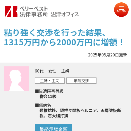
MENU
粘り強く交渉を行った結果、
1315万円から2000万円に増額！
2025年05月20日更新
60代
女性
主婦
主婦・主夫
示談交渉
■後遺障害等級
併合11級
■傷病名
頚椎捻挫、頚椎々間板ヘルニア、両肩腱板断
裂、右大腿打撲
最終示談金額