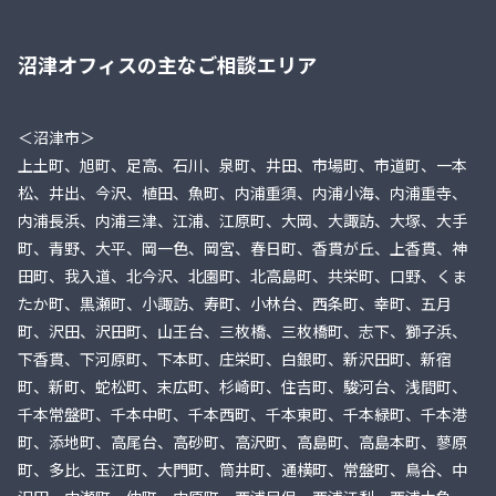
沼津オフィスの主なご相談エリア
＜沼津市＞
上土町、旭町、足高、石川、泉町、井田、市場町、市道町、一本
松、井出、今沢、植田、魚町、内浦重須、内浦小海、内浦重寺、
内浦長浜、内浦三津、江浦、江原町、大岡、大諏訪、大塚、大手
町、青野、大平、岡一色、岡宮、春日町、香貫が丘、上香貫、神
田町、我入道、北今沢、北園町、北高島町、共栄町、口野、くま
たか町、黒瀬町、小諏訪、寿町、小林台、西条町、幸町、五月
町、沢田、沢田町、山王台、三枚橋、三枚橋町、志下、獅子浜、
下香貫、下河原町、下本町、庄栄町、白銀町、新沢田町、新宿
町、新町、蛇松町、末広町、杉崎町、住吉町、駿河台、浅間町、
千本常盤町、千本中町、千本西町、千本東町、千本緑町、千本港
町、添地町、高尾台、高砂町、高沢町、高島町、高島本町、蓼原
町、多比、玉江町、大門町、筒井町、通横町、常盤町、鳥谷、中