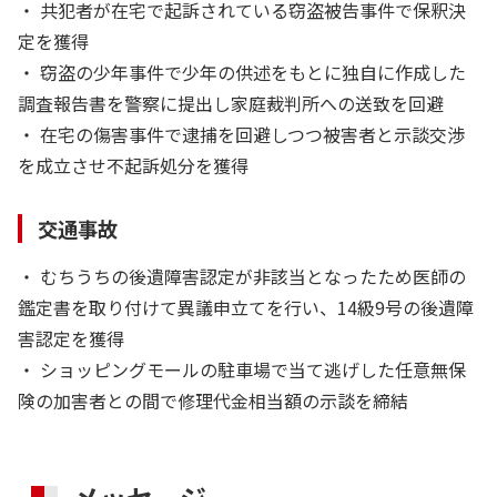
・ 共犯者が在宅で起訴されている窃盗被告事件で保釈決
定を獲得
・ 窃盗の少年事件で少年の供述をもとに独自に作成した
調査報告書を警察に提出し家庭裁判所への送致を回避
・ 在宅の傷害事件で逮捕を回避しつつ被害者と示談交渉
を成立させ不起訴処分を獲得
交通事故
・ むちうちの後遺障害認定が非該当となったため医師の
鑑定書を取り付けて異議申立てを行い、14級9号の後遺障
害認定を獲得
・ ショッピングモールの駐車場で当て逃げした任意無保
険の加害者との間で修理代金相当額の示談を締結