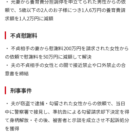
・ 元妻から養育費分担調停を申立てられた男性からの依
頼で、5歳以下の2人のお子様につき1人6万円の養育費請
求額を1人2万円に減額
不貞慰謝料
・ 不貞相手の妻から慰謝料200万円を請求された女性から
の依頼で慰謝料を50万円に減額して解決
・ 夫の不貞相手の女性との間で接近禁止や口外禁止の合
意書を締結
刑事事件
・ 夫が窃盗で逮捕・勾留された女性からの依頼で、当日
中に警察署で接見し、準抗告による勾留請求却下決定を得
て身柄解放・その後、被害者と示談を成立させ不起訴処分
を獲得