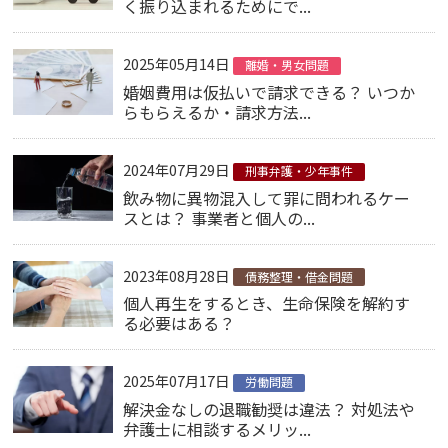
く振り込まれるためにで...
2025年05月14日
離婚・男女問題
婚姻費用は仮払いで請求できる？ いつか
らもらえるか・請求方法...
2024年07月29日
刑事弁護・少年事件
飲み物に異物混入して罪に問われるケー
スとは？ 事業者と個人の...
2023年08月28日
債務整理・借金問題
個人再生をするとき、生命保険を解約す
る必要はある？
2025年07月17日
労働問題
解決金なしの退職勧奨は違法？ 対処法や
弁護士に相談するメリッ...