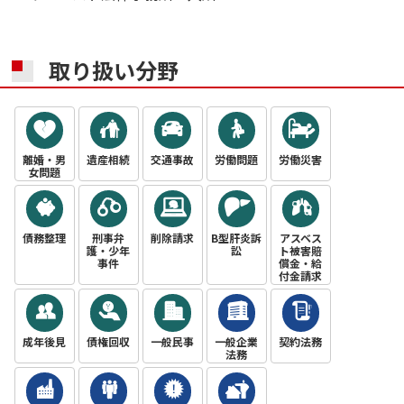
取り扱い分野
離婚・男
遺産相続
交通事故
労働問題
労働災害
女問題
債務整理
刑事弁
削除請求
B型肝炎訴
アスベス
護・少年
訟
ト被害賠
事件
償金・給
付金請求
成年後見
債権回収
一般民事
一般企業
契約法務
法務