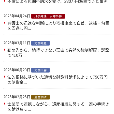
不倫による慰謝料請求を受け、280万円減額できた事例
2025年04月24日
刑事弁護・少年事件
弁護士の迅速な判断により盗撮事案で自首。逮捕・勾留
を回避し円...
2026年03月11日
労働問題
勤め先から、納得できない理由で突然の強制解雇！訴訟
で410万...
2026年06月23日
労働災害
法的根拠に基づいた適切な慰謝料請求によって750万円
の賠償金...
2025年02月25日
遺産相続
士業間で連携しながら、遺産相続に関する一連の手続き
を請け負っ...