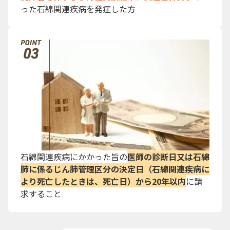
った石綿関連疾病を発症した方
石綿関連疾病にかかった旨の
医師の診断日又は石綿
肺に係るじん肺管理区分の決定日（石綿関連疾病に
より死亡したときは、死亡日）から20年以内
に請
求すること