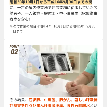
昭和50年10月1日から平成16年9月30日までの間
に、一定の屋内作業場で建設業務に従事していた労
働者や、一人親方・解体工・中小事業主（家族従事
者等を含む）
吹付作業の場合は昭和47年10月1日から昭和50年9月30
日まで
その結果、
石綿肺、中皮腫、肺がん、著しい呼吸機
能障害を伴うびまん性胸膜肥厚、良性石綿胸水
とい