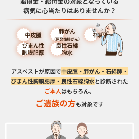
賠償金・給付金の対象となっている
病気に
心当たりはありませんか？
肺がん
中皮腫
石綿肺
（原発性肺がん）
びまん性
良性石綿
胸膜肥厚
胸水
アスベストが原因で
中皮腫・肺がん・石綿肺・
びまん性胸膜肥厚・良性石綿胸水
と診断された
ご本人
はもちろん、
ご遺族の方
も対象です