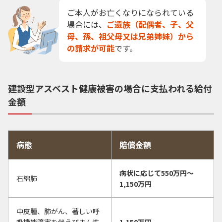
ご本人がお亡くなりになられている
場合には、
ご遺族（配偶者、子、父
母、孫、祖父母又は兄弟姉妹）から
の請求が可能
です。
建設型アスベスト健康被害の場合に支払われる給付
金額
病態
賠償金額
病状に応じて550万円〜
石綿肺
1,150万円
中皮腫、肺がん、著しい呼
吸機能障害を伴うびまん性
1,150万円