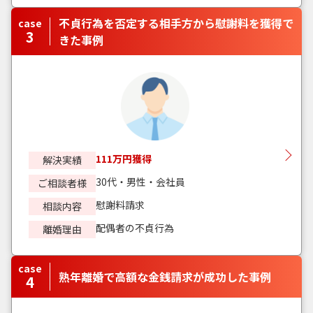
不貞行為を否定する相手方から慰謝料を獲得で
case
3
きた事例
111万円獲得
解決実績
30代・男性・会社員
ご相談者様
慰謝料請求
相談内容
配偶者の不貞行為
離婚理由
case
熟年離婚で高額な金銭請求が成功した事例
4