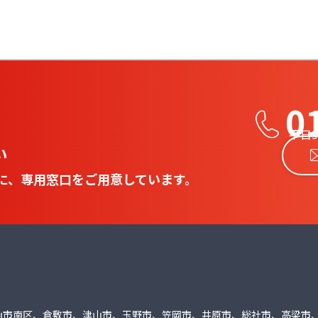
0
平日9
い
に、専用窓口をご用意しています。
山市南区、倉敷市、津山市、玉野市、笠岡市、井原市、総社市、高梁市