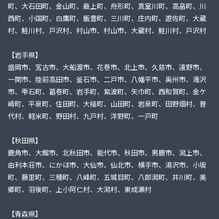
町、大石田町、金山町、最上町、舟形町、真室川町、高畠町、川
西町、小国町、白鷹町、飯豊町、三川町、庄内町、遊佐町、大蔵
村、鮭川村、戸沢村、村山市、村山市、大蔵村、鮭川村、戸沢村
【岩手県】
盛岡市、宮古市、大船渡市、花巻市、北上市、久慈市、遠野市、
一関市、陸前高田市、釜石市、二戸市、八幡平市、奥州市、滝沢
市、雫石町、葛巻町、岩手町、紫波町、矢巾町、西和賀町、金ケ
崎町、平泉町、住田町、大槌町、山田町、岩泉町、田野畑村、普
代村、軽米町、野田村、九戸村、洋野町、一戸町
【秋田県】
鹿角市、大館市、北秋田市、能代市、秋田市、男鹿市、潟上市、
由利本荘市、にかほ市、大仙市、仙北市、横手市、湯沢市、小坂
町、藤里町、三種町、八峰町、五城目町、八郎潟町、井川町、美
郷町、羽後町、上小阿仁村、大潟村、東成瀬村
【青森県】