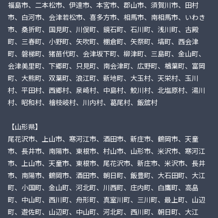
福島市、二本松市、伊達市、本宮市、郡山市、須賀川市、田村
市、白河市、会津若松市、喜多方市、相馬市、南相馬市、いわき
市、桑折町、国見町、川俣町、鏡石町、石川町、浅川町、古殿
町、三春町、小野町、矢吹町、棚倉町、矢祭町、塙町、西会津
町、磐梯町、猪苗代町、会津坂下町、柳津町、三島町、金山町、
会津美里町、下郷町、只見町、南会津町、広野町、楢葉町、富岡
町、大熊町、双葉町、浪江町、新地町、大玉村、天栄村、玉川
村、平田村、西郷村、泉崎村、中島村、鮫川村、北塩原村、湯川
村、昭和村、檜枝岐村、川内村、葛尾村、飯舘村
【山形県】
尾花沢市、上山市、寒河江市、酒田市、新庄市、鶴岡市、天童
市、長井市、南陽市、東根市、村山市、山形市、米沢市、寒河江
市、上山市、天童市、東根市、尾花沢市、新庄市、米沢市、長井
市、南陽市、鶴岡市、酒田市、朝日町、飯豊町、大石田町、大江
町、小国町、金山町、河北町、川西町、庄内町、白鷹町、高畠
町、中山町、西川町、舟形町、真室川町、三川町、最上町、山辺
町、遊佐町、山辺町、中山町、河北町、西川町、朝日町、大江