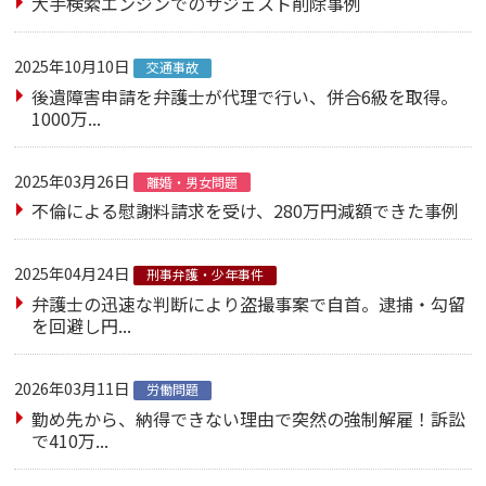
大手検索エンジンでのサジェスト削除事例
2025年10月10日
交通事故
後遺障害申請を弁護士が代理で行い、併合6級を取得。
1000万...
2025年03月26日
離婚・男女問題
不倫による慰謝料請求を受け、280万円減額できた事例
2025年04月24日
刑事弁護・少年事件
弁護士の迅速な判断により盗撮事案で自首。逮捕・勾留
を回避し円...
2026年03月11日
労働問題
勤め先から、納得できない理由で突然の強制解雇！訴訟
で410万...