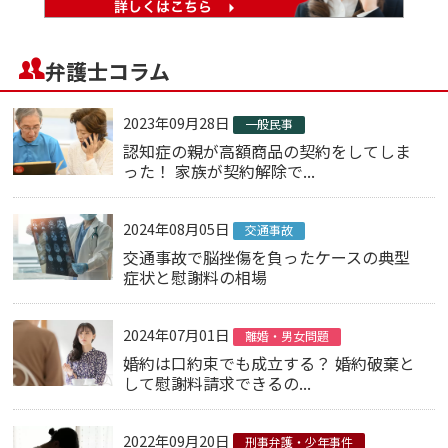
弁護士コラム
2023年09月28日
一般民事
認知症の親が高額商品の契約をしてしま
った！ 家族が契約解除で...
2024年08月05日
交通事故
交通事故で脳挫傷を負ったケースの典型
症状と慰謝料の相場
2024年07月01日
離婚・男女問題
婚約は口約束でも成立する？ 婚約破棄と
して慰謝料請求できるの...
2022年09月20日
刑事弁護・少年事件