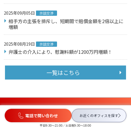
2025年09月05日
示談交渉
相手方の主張を排斥し、短期間で賠償金額を2倍以上に
増額
2025年08月19日
示談交渉
弁護士の介入により、慰謝料額が1200万円増額！
一覧はこちら
CONTACT US
電話で問い合わせ
お近くのオフィスを
探す
平日9:30〜21:00／土日祝9:30〜18:00